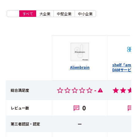
すべて
大企業
中堅企業
中小企業
shelf「am
Alienbrain
DAMサービス
-
総合満足度
0
レビュー数
ー
第三者認証・認定