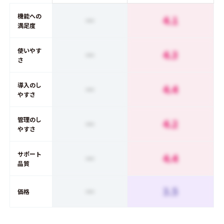
機能への
ー
4.1
満足度
使いやす
ー
4.3
さ
導入のし
ー
4.4
やすさ
管理のし
ー
4.2
やすさ
サポート
ー
4.4
品質
ー
3.5
価格