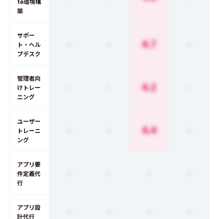
te環境構
築
サポー
-
-
4.7
-
ト・ヘル
プデスク
管理者向
-
-
4.2
-
けトレー
ニング
ユーザー
-
-
4.4
-
トレーニ
ング
アプリ要
-
-
-
-
件定義代
行
アプリ設
-
-
-
-
計代行