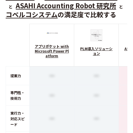
ASAHI Accounting Robot 研究所
と
と
コベルコシステム
の満足度で比較する
アプリポケット with
PLM導入ソリューシ
ASAH
Microsoft Power Pl
ョン
R
atform
ー
ー
提案力
専門性・
ー
ー
技術力
実行力・
ー
ー
対応スピ
ード