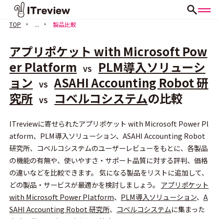
TOP
...
製品比較
アプリポケット with Microsoft Pow
er Platform
PLM導入ソリューシ
VS
ョン
ASAHI Accounting Robot 研
VS
究所
コベルコシステム
の比較
VS
会員登録（無料）
ITreviewに寄せられたアプリポケット with Microsoft Power Pl
atform、PLM導入ソリューション、ASAHI Accounting Robot
研究所、コベルコシステムのユーザーレビューをもとに、各製品
の機能の有無や、使いやすさ・サポート品質に対する評判、価格
の違いなどを比較できます。 気になる製品をリストに追加して、
どの製品・サービスが最適かを検討しましょう。
アプリポケット
with Microsoft Power Platform
、
PLM導入ソリューション
、
A
SAHI Accounting Robot 研究所
、
コベルコシステム
に集まった