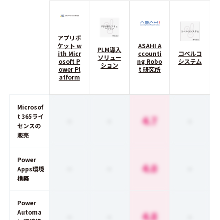
アプリポ
ケット w
ASAHI A
PLM導入
ith Micr
ccounti
コベルコ
ソリュー
osoft P
ng Robo
システム
ション
ower Pl
t 研究所
atform
Microsof
t 365ライ
-
-
4.7
-
センスの
販売
Power
-
-
4.0
-
Apps環境
構築
Power
Automa
-
-
4.8
-