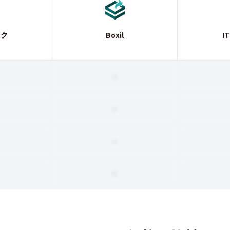
ック
Boxil
I
-
-
-
-