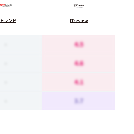
Tトレンド
ITreview
-
4.5
-
4.6
-
4.1
-
3.7