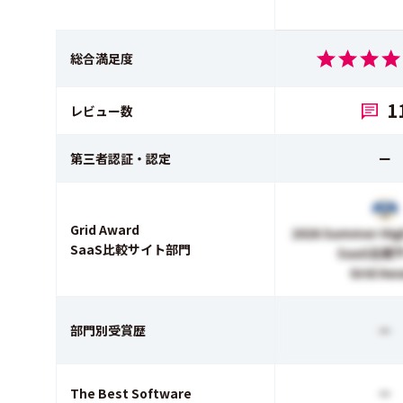
総合満足度
1
レビュー数
第三者認証・認定
ー
Grid Award
2026 Summer Hig
SaaS比較サイト部門
SaaS比較
Grid Aw
部門別受賞歴
ー
The Best Software
ー