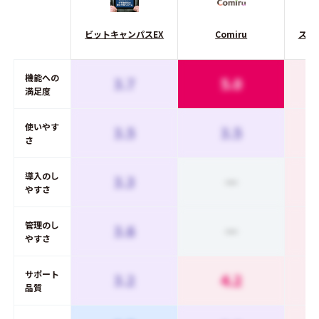
ビットキャンパスEX
Comiru
スクパ
機能への
3.7
5.0
満足度
使いやす
3.5
3.5
さ
導入のし
3.3
ー
やすさ
管理のし
3.6
ー
やすさ
サポート
3.2
4.2
品質