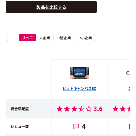
製品を比較する
すべて
大企業
中堅企業
中小企業
ビットキャンパスEX
Com
3.6
総合満足度
4
レビュー数