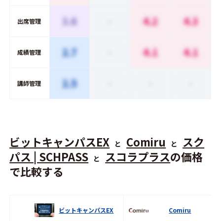
3.6
-
4.2
4.3
出席管理
2.7
-
4.1
4.1
成績管理
2.5
-
-
-
講師管理
ビットキャンパスEX
Comiru
スク
と
と
パス | SCHPASS
スコラプラス
の価格
と
で比較する
ビットキャンパスEX
Comiru