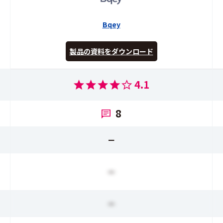
Bqey
製品の資料をダウンロード
4.1
8
ー
ー
ー