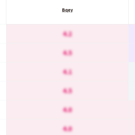
Bqey
4.2
4.5
4.1
4.5
4.0
4.0