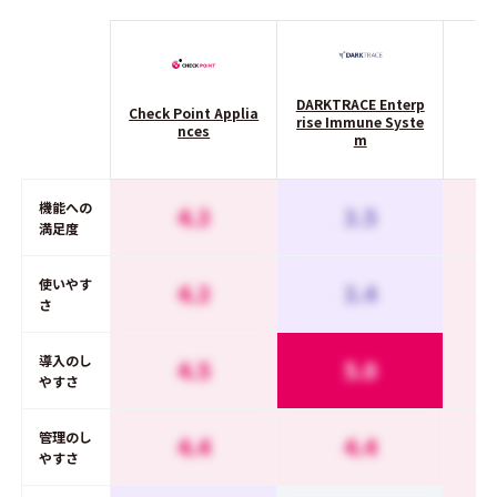
DARKTRACE Enterp
Check Point Applia
rise Immune Syste
nces
m
機能への
4.3
3.5
満足度
使いやす
4.3
3.4
さ
導入のし
4.5
5.0
やすさ
管理のし
4.4
4.4
やすさ