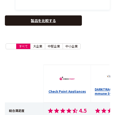
製品を比較する
すべて
大企業
中堅企業
中小企業
DARKTRACE E
Check Point Appliances
mmune Sys
4.5
総合満足度