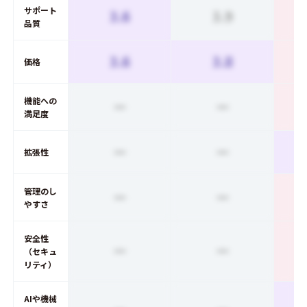
サポート
3.6
3.9
品質
3.6
3.8
価格
機能への
ー
ー
満足度
ー
ー
拡張性
管理のし
ー
ー
やすさ
安全性
ー
ー
（セキュ
リティ）
AIや機械