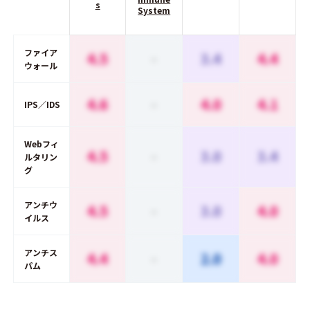
s
System
ファイア
4.5
-
3.4
4.4
ウォール
4.6
-
4.0
4.1
IPS／IDS
Webフィ
4.5
-
3.0
3.4
ルタリン
グ
アンチウ
4.5
-
3.0
4.0
イルス
アンチス
4.4
-
2.0
4.0
パム