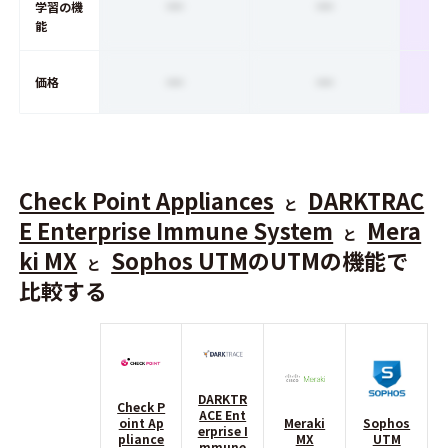
ー
ー
学習の機
能
ー
ー
価格
Check Point Appliances
DARKTRAC
と
E Enterprise Immune System
Mera
と
ki MX
Sophos UTM
のUTMの機能で
と
比較する
DARKTR
Check P
ACE Ent
oint Ap
Meraki
Sophos
erprise I
pliance
MX
UTM
mmune