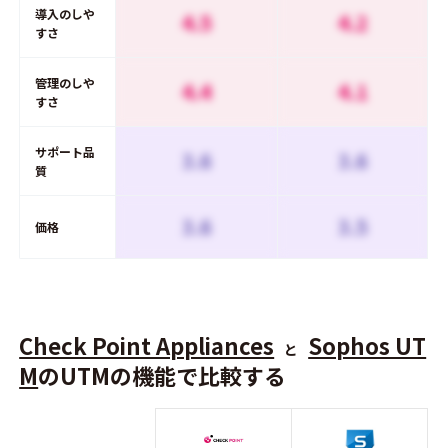
導入のしや
4.5
4.2
すさ
管理のしや
4.4
4.1
すさ
サポート品
3.6
3.6
質
3.6
3.5
価格
Check Point Appliances
Sophos UT
と
M
のUTMの機能で比較する