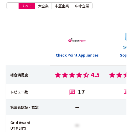
すべて
大企業
中堅企業
中小企業
Check Point Appliances
Sopho
4.5
総合満足度
17
レビュー数
ー
第三者認証・認定
Grid Award
ー
UTM部門