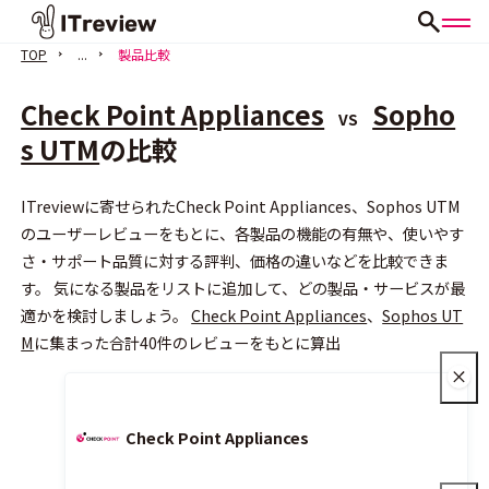
TOP
...
製品比較
Check Point Appliances
Sopho
VS
s UTM
の比較
ITreviewに寄せられたCheck Point Appliances、Sophos UTM
会員登録（無料）
のユーザーレビューをもとに、各製品の機能の有無や、使いやす
さ・サポート品質に対する評判、価格の違いなどを比較できま
す。 気になる製品をリストに追加して、どの製品・サービスが最
適かを検討しましょう。
Check Point Appliances
、
Sophos UT
M
に集まった合計40件のレビューをもとに算出
Check Point Appliances