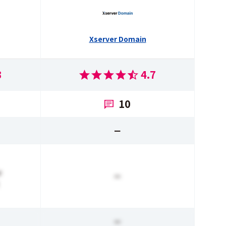
Xserver Domain
3
4.7
10
ー
r
ー
ー