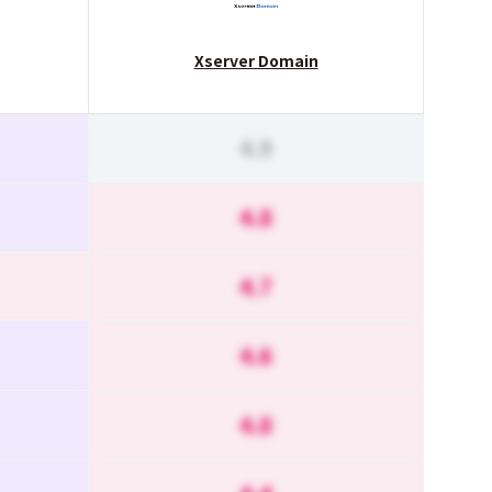
Xserver Domain
4.9
4.8
4.7
4.6
4.8