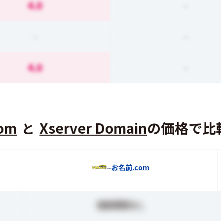
4.0
-
-
-
4.0
-
om
Xserver Domain
の価格で比
と
お名前.com
価格情報なし