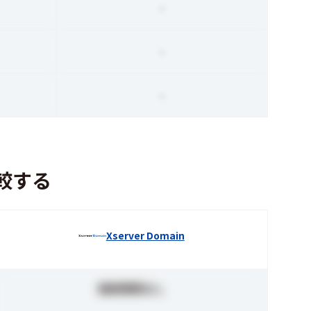
-
-
-
較する
Xserver Domain
価格情報なし