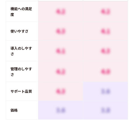
機能への満足
4.2
4.2
度
4.3
4.1
使いやすさ
導入のしやす
4.1
4.3
さ
管理のしやす
4.2
4.0
さ
4.3
3.6
サポート品質
3.6
3.8
価格