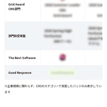
Grid Award
2026 Summer Leader
2026 Summ
CMS部門
CMS
C
Grid Award
Grid 
2026 Sprin
2026 Spring High
Performer
Performer
部門別受賞歴
(Webデザ
(MAツール)
アプリ)
The Best Software
Good Response
Good Response
※企業規模に関わらず、CMSのカテゴリーで受賞したバッジのみ表示してい
ます