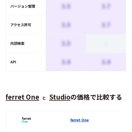
3.5
3.7
バージョン管理
3.5
3.7
アクセス許可
3.5
-
内部検索
3.4
3.4
API
ferret One
Studio
の価格で比較する
と
ferret One