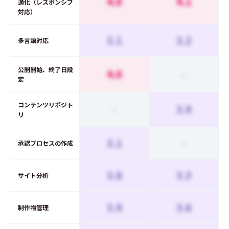
4.0
4.1
適化（レスポンシブ
対応）
3.1
3.2
多言語対応
公開開始、終了日設
4.0
-
定
コンテンツリポジト
-
3.9
リ
3.1
-
承認プロセスの作成
3.8
3.3
サイト分析
3.9
3.6
制作物管理