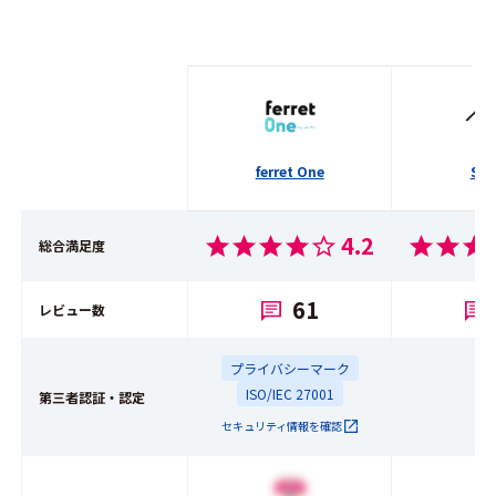
ferret One
Stu
4.2
総合満足度
61
レビュー数
プライバシーマーク
ISO/IEC 27001
第三者認証・認定
セキュリティ情報を確認