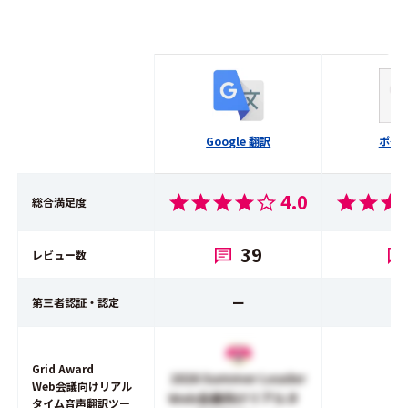
Google 翻訳
ポケ
4.0
総合満足度
39
レビュー数
ー
第三者認証・認定
Grid Award
2026 Summer Leader
Web会議向けリアル
Web会議向けリアルタ
タイム音声翻訳ツー