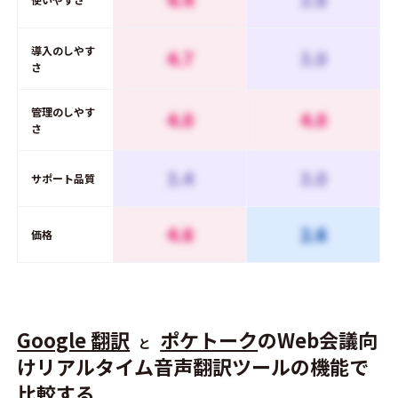
導入のしやす
4.7
3.0
さ
管理のしやす
4.0
4.0
さ
3.4
3.0
サポート品質
4.6
2.6
価格
Google 翻訳
ポケトーク
のWeb会議向
と
けリアルタイム音声翻訳ツールの機能で
比較する