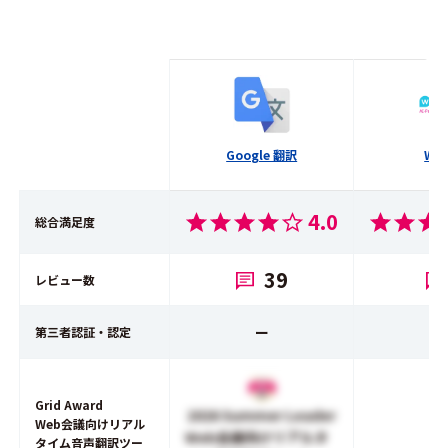
Google 翻訳
Wor
4.0
総合満足度
39
レビュー数
ー
第三者認証・認定
Grid Award
2026 Summer Leader
Web会議向けリアル
Web会議向けリアルタ
タイム音声翻訳ツー