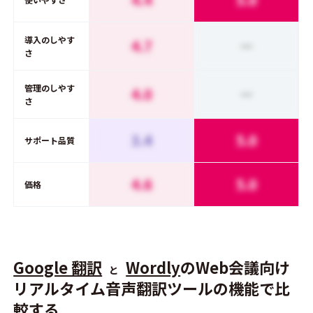
導入のしやす
4.7
ー
さ
管理のしやす
4.0
ー
さ
3.4
5.0
サポート品質
4.6
5.0
価格
Google 翻訳
Wordly
のWeb会議向け
と
リアルタイム音声翻訳ツールの機能で比
較する