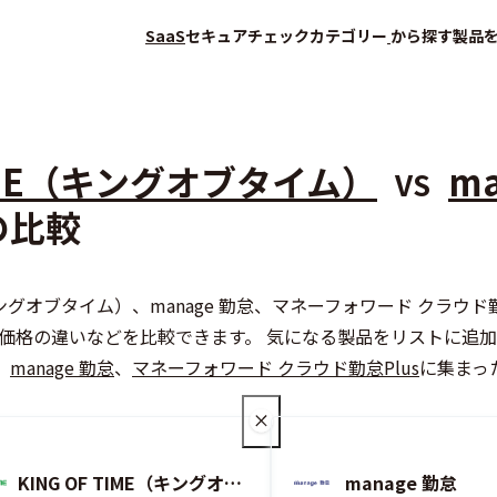
SaaS
セキュアチェック
カテゴリー
から探す
製品
TIME（キングオブタイム）
ma
VS
の比較
会員登録（無料）
ME（キングオブタイム）、manage 勤怠、マネーフォワード ク
価格の違いなどを比較できます。 気になる製品をリストに追
、
manage 勤怠
、
マネーフォワード クラウド勤怠Plus
に集まっ
KING OF TIME（キングオブタイム）
manage 勤怠