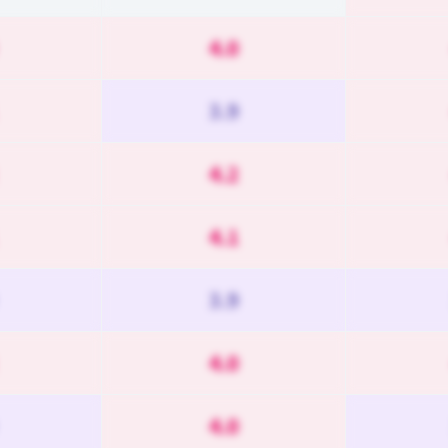
4.0
3.9
4.2
4.1
3.9
4.0
4.0