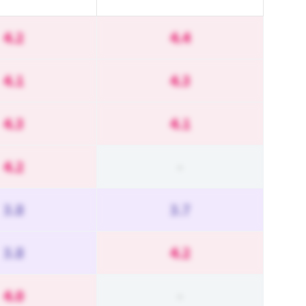
4.2
4.4
4.1
4.3
4.3
4.1
4.2
-
3.8
3.7
3.8
4.2
4.0
-