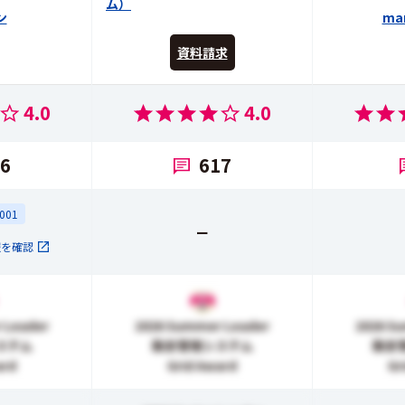
ム）
ン
ma
資料請求
4.0
4.0
6
617
7001
ー
報を確認
 Leader
2026 Summer Leader
2026 S
ステム
勤怠管理システム
勤怠
ard
Grid Award
Gr