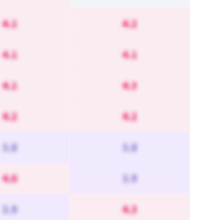
4.1
4.2
4.1
4.1
4.1
4.3
4.2
4.2
3.8
3.8
4.0
3.9
3.9
4.3