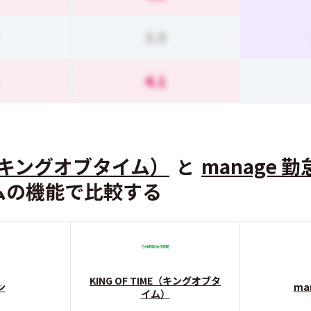
3.9
4.1
ME（キングオブタイム）
manage 勤
と
ムの機能で比較する
KING OF TIME（キングオブタ
ン
ma
イム）