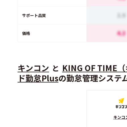
3.9
サポート品質
4.3
価格
キンコン
KING OF TI
と
ド勤怠Plus
の勤怠管理システ
キンコ