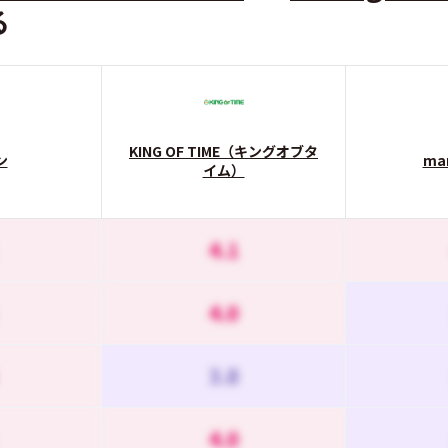
る
KING OF TIME（キングオブタ
ン
ma
イム）
4.1
4.0
3.8
4.0