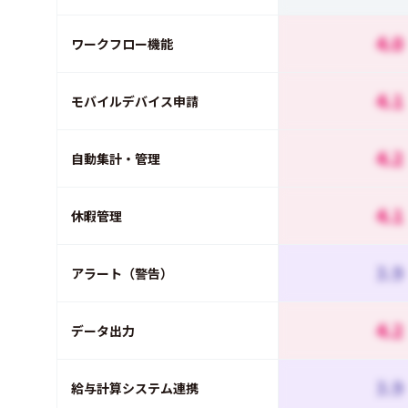
4.0
ワークフロー機能
4.1
モバイルデバイス申請
4.2
自動集計・管理
4.1
休暇管理
3.9
アラート（警告）
4.2
データ出力
3.9
給与計算システム連携