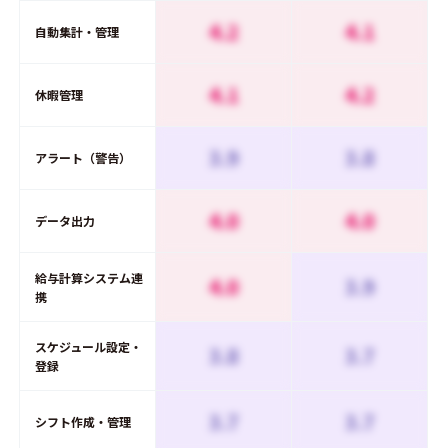
4.2
4.1
自動集計・管理
4.1
4.2
休暇管理
3.9
3.8
アラート（警告）
4.0
4.0
データ出力
給与計算システム連
4.0
3.9
携
スケジュール設定・
3.8
3.7
登録
3.7
3.7
シフト作成・管理