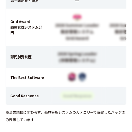
ー
第三者認証・認定
Grid Award
2026 Summer Leader
2026 Summ
勤怠管理システム部
勤怠管理システム
勤怠管理
門
Grid Award
Grid 
2026 Spring Leader
部門別受賞歴
(労務管理システム)
The Best Software
Good Response
Good Response
※企業規模に関わらず、勤怠管理システムのカテゴリーで受賞したバッジの
み表示しています