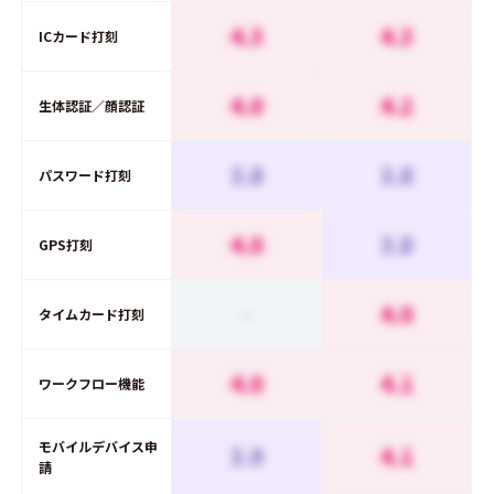
4.3
4.3
ICカード打刻
4.0
4.2
生体認証／顔認証
3.8
3.8
パスワード打刻
4.0
3.8
GPS打刻
-
4.0
タイムカード打刻
4.0
4.1
ワークフロー機能
モバイルデバイス申
3.9
4.1
請