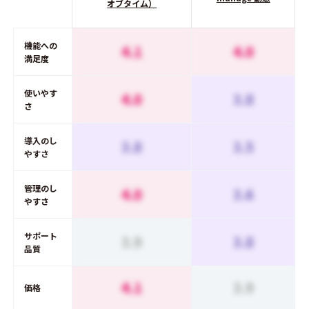
オブタイム）
機能への
4.1
4.0
満足度
使いやす
4.0
3.8
さ
導入のし
3.8
3.5
やすさ
管理のし
4.0
3.6
やすさ
サポート
3.9
3.8
品質
4.1
3.9
価格