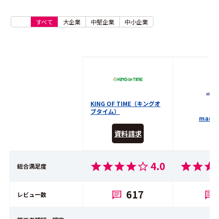
すべて
大企業
中堅企業
中小企業
KING OF TIME（キングオ
ブタイム）
mana
資料請求
4.0
総合満足度
617
レビュー数