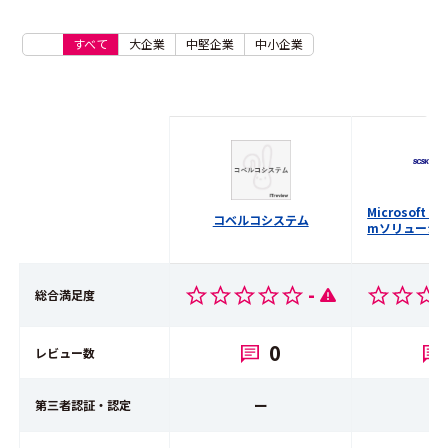
すべて
大企業
中堅企業
中小企業
Microsoft Po
コベルコシステム
mソリューシ
-
総合満足度
0
レビュー数
ー
第三者認証・認定