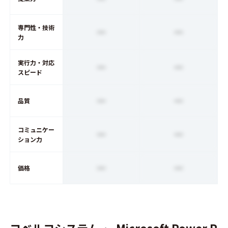
専門性・技術
ー
ー
力
実行力・対応
ー
ー
スピード
ー
ー
品質
コミュニケー
ー
ー
ション力
ー
ー
価格