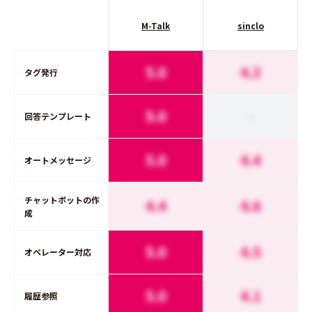
M-Talk
sinclo
5.0
4.3
タグ発行
5.0
-
回答テンプレート
5.0
4.4
オートメッセージ
チャットボットの作
4.4
4.6
成
5.0
4.5
オペレーター対応
5.0
4.1
履歴参照