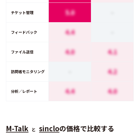
5.0
-
チケット管理
4.4
-
フィードバック
4.0
4.1
ファイル送信
-
4.2
訪問者モニタリング
4.4
4.0
分析／レポート
M-Talk
sinclo
の価格で比較する
と