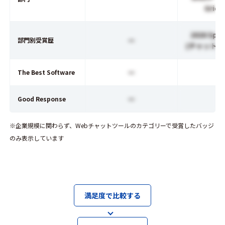
Grid 
2026 Spri
ー
部門別受賞歴
(チャットボ
ー
The Best Software
ー
Good Response
※企業規模に関わらず、Webチャットツールのカテゴリーで受賞したバッジ
のみ表示しています
満足度で比較する