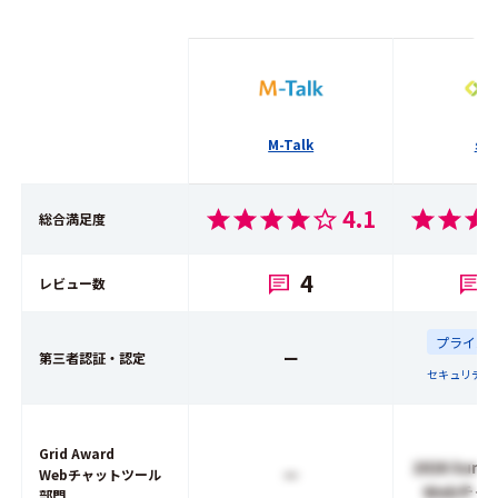
M-Talk
sin
4.1
総合満足度
4
レビュー数
プライバ
ー
第三者認証・認定
セキュリティ
Grid Award
2026 Summ
ー
Webチャットツール
Webチャ
部門