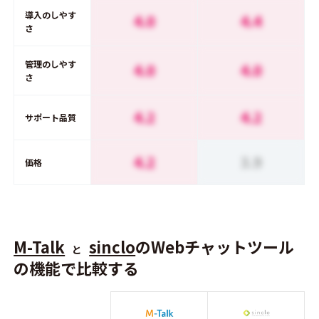
導入のしやす
4.0
4.4
さ
管理のしやす
4.0
4.0
さ
4.2
4.2
サポート品質
4.2
3.9
価格
M-Talk
sinclo
のWebチャットツール
と
の機能で比較する