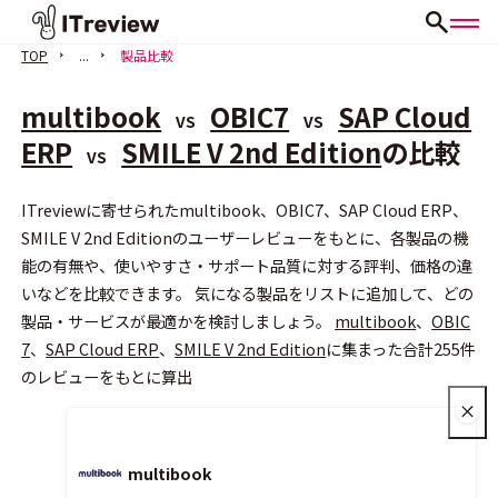
TOP
...
製品比較
multibook
OBIC7
SAP Cloud
VS
VS
ERP
SMILE V 2nd Edition
の比較
VS
ITreviewに寄せられたmultibook、OBIC7、SAP Cloud ERP、
会員登録（無料）
SMILE V 2nd Editionのユーザーレビューをもとに、各製品の機
能の有無や、使いやすさ・サポート品質に対する評判、価格の違
いなどを比較できます。 気になる製品をリストに追加して、どの
製品・サービスが最適かを検討しましょう。
multibook
、
OBIC
7
、
SAP Cloud ERP
、
SMILE V 2nd Edition
に集まった合計255件
のレビューをもとに算出
multibook