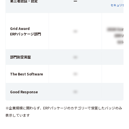
ー
第三者認証・認定
セキュリティ
Grid Award
2026 Summ
ー
ERPパッケージ部門
ERPパ
Grid 
ー
部門別受賞歴
ー
The Best Software
ー
Good Response
※企業規模に関わらず、ERPパッケージのカテゴリーで受賞したバッジのみ
表示しています