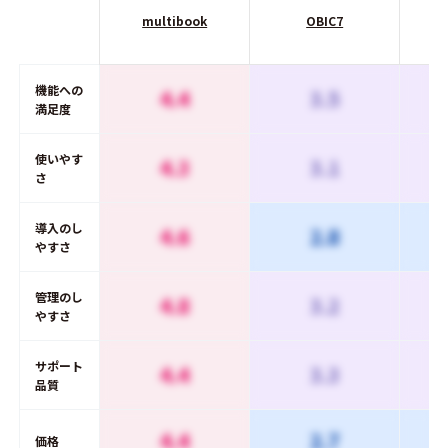
multibook
OBIC7
SA
機能への
4.4
3.5
満足度
使いやす
4.3
3.1
さ
導入のし
4.6
2.8
やすさ
管理のし
4.8
3.2
やすさ
サポート
4.4
3.3
品質
4.4
2.7
価格