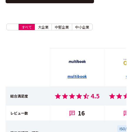
すべて
大企業
中堅企業
中小企業
multibook
OB
4.5
総合満足度
16
レビュー数
ISO/IE