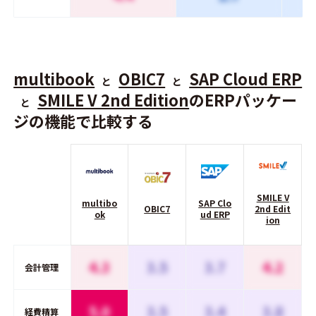
multibook
OBIC7
SAP Cloud ERP
と
と
SMILE V 2nd Edition
のERPパッケー
と
ジの機能で比較する
SMILE V
multibo
SAP Clo
OBIC7
2nd Edit
ok
ud ERP
ion
4.3
3.5
3.7
4.2
会計管理
5.0
3.5
3.4
3.8
経費精算