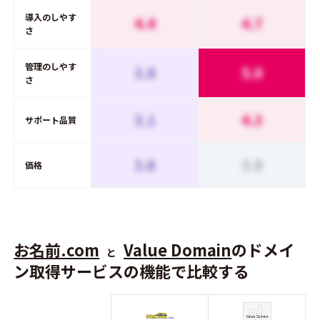
導入のしやす
4.4
4.7
さ
管理のしやす
3.8
5.0
さ
3.1
4.3
サポート品質
3.6
3.9
価格
お名前.com
Value Domain
のドメイ
と
ン取得サービスの機能で比較する