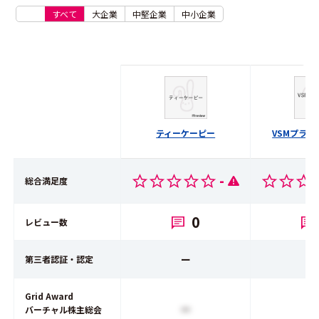
すべて
大企業
中堅企業
中小企業
ティーケーピー
VSMプラ
-
総合満足度
0
レビュー数
ー
第三者認証・認定
Grid Award
ー
バーチャル株主総会