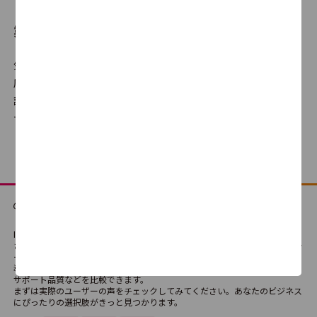
製品比較とは
シーラベル
気になる製品を選んで、自分だけの比較表が作成できます。満足
3.5
1
度だけでなく機能の有無や、使いやすさ・サポート品質に対する
評判、価格の違いなどを横並びでの比較が可能です。どの製品・
サービスが最適か、検討にご利用ください。
Capterra
0.0
0
Utilly
0.0
0
ITreviewは、法人向けSaaS・テクノロジーサービス・ハードウェアなどさま
ざまなIT製品・SaaSの比較検討ができる国内最大級のレビュープラットフォ
ームです。
導入経験者によるリアルな評価や口コミを通じて、製品の機能や使い勝手、
サポート品質などを比較できます。
クラウドレーダー
まずは実際のユーザーの声をチェックしてみてください。あなたのビジネス
にぴったりの選択肢がきっと見つかります。
0.0
0