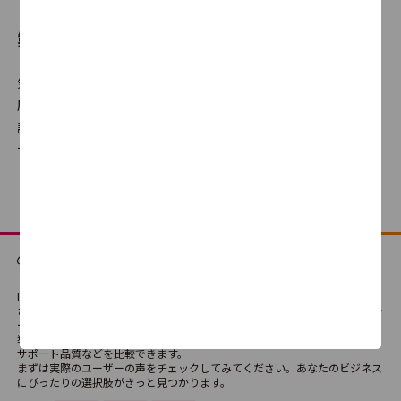
製品比較とは
AirLake
気になる製品を選んで、自分だけの比較表が作成できます。満足
0.0
0
度だけでなく機能の有無や、使いやすさ・サポート品質に対する
評判、価格の違いなどを横並びでの比較が可能です。どの製品・
サービスが最適か、検討にご利用ください。
Metaps Analytics
4.5
1
ITreviewは、法人向けSaaS・テクノロジーサービス・ハードウェアなどさま
ざまなIT製品・SaaSの比較検討ができる国内最大級のレビュープラットフォ
ームです。
導入経験者によるリアルな評価や口コミを通じて、製品の機能や使い勝手、
サポート品質などを比較できます。
まずは実際のユーザーの声をチェックしてみてください。あなたのビジネス
にぴったりの選択肢がきっと見つかります。