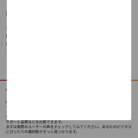
製品比較とは
manage 経費
気になる製品を選んで、自分だけの比較表が作成できます。満足
4.1
26
度だけでなく機能の有無や、使いやすさ・サポート品質に対する
評判、価格の違いなどを横並びでの比較が可能です。どの製品・
サービスが最適か、検討にご利用ください。
MAJOR FLOW 経費精算/支払依
頼
4.1
23
TeamSpirit
ITreviewは、法人向けSaaS・テクノロジーサービス・ハードウェアなどさま
3.8
119
ざまなIT製品・SaaSの比較検討ができる国内最大級のレビュープラットフォ
ームです。
導入経験者によるリアルな評価や口コミを通じて、製品の機能や使い勝手、
サポート品質などを比較できます。
まずは実際のユーザーの声をチェックしてみてください。あなたのビジネス
rakumo ケイヒ
にぴったりの選択肢がきっと見つかります。