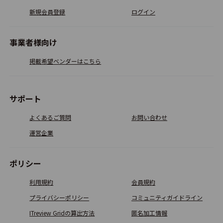
4.0
11
新規会員登録
ログイン
事業者様向け
ジンジャー経費
3.6
掲載希望ベンダーはこちら
11
サポート
経費Bank
よくあるご質問
お問い合わせ
1.9
9
運営企業
Zoho Expense
ポリシー
4.5
4
利用規約
会員規約
プライバシーポリシー
コミュニティガイドライン
ITreview Gridの算出方法
匿名加工情報
駅すぱあとWORLD