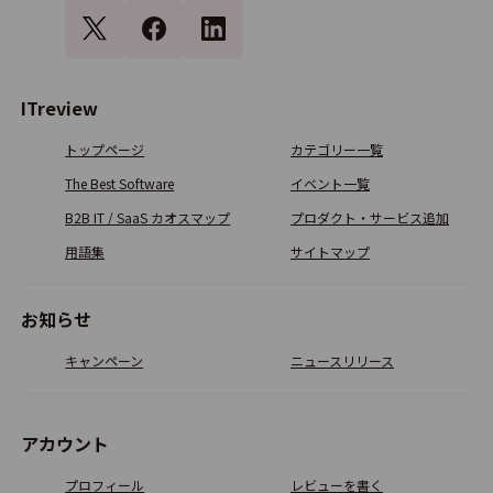
3.3
19
Ci*X Expense
ITreview
4.1
14
トップページ
カテゴリー一覧
The Best Software
イベント一覧
ビズバンスJTB経費精算
B2B IT / SaaS カオスマップ
プロダクト・サービス追加
用語集
サイトマップ
4.0
14
お知らせ
Spendia
キャンペーン
ニュースリリース
4.2
11
アカウント
Bill One経費
プロフィール
レビューを書く