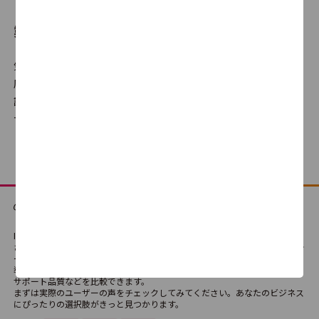
製品比較とは
BlueMonkey
気になる製品を選んで、自分だけの比較表が作成できます。満足
3.8
17
度だけでなく機能の有無や、使いやすさ・サポート品質に対する
評判、価格の違いなどを横並びでの比較が可能です。どの製品・
サービスが最適か、検討にご利用ください。
HeartCore CMS
3.8
16
Concrete CMS
3.5
15
ITreviewは、法人向けSaaS・テクノロジーサービス・ハードウェアなどさま
ざまなIT製品・SaaSの比較検討ができる国内最大級のレビュープラットフォ
ームです。
導入経験者によるリアルな評価や口コミを通じて、製品の機能や使い勝手、
サポート品質などを比較できます。
SITE PUBLIS
まずは実際のユーザーの声をチェックしてみてください。あなたのビジネス
にぴったりの選択肢がきっと見つかります。
3.8
11