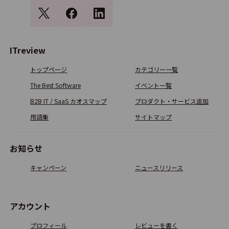
PowerCMS
ITreview
3.7
9
トップページ
カテゴリー一覧
The Best Software
イベント一覧
オークCMS
B2B IT / SaaS カオスマップ
プロダクト・サービス追加
4.0
8
用語集
サイトマップ
お知らせ
writeWired CMS Platform
キャンペーン
ニュースリリース
3.9
6
アカウント
Hubspot CMS Hub
プロフィール
レビューを書く
4.3
5