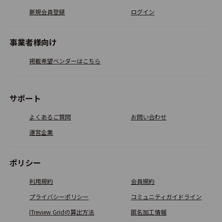
新規会員登録
ログイン
SiteMiraiz
事業者様向け
4.1
5
掲載希望ベンダーはこちら
Contentful
サポート
3.9
5
よくあるご質問
お問い合わせ
運営企業
Adobe Experience Manager
ポリシー
3.7
3
利用規約
会員規約
プライバシーポリシー
コミュニティガイドライン
I.D.
ITreview Gridの算出方法
匿名加工情報