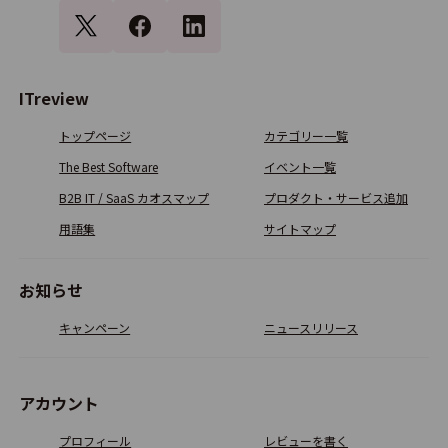
まならぶる
ITreview
4.8
3
トップページ
カテゴリー一覧
The Best Software
イベント一覧
wagaco
B2B IT / SaaS カオスマップ
プロダクト・サービス追加
0.0
0
用語集
サイトマップ
お知らせ
ジュクスル
キャンペーン
ニュースリリース
0.0
0
アカウント
塾スマ
プロフィール
レビューを書く
0.0
0