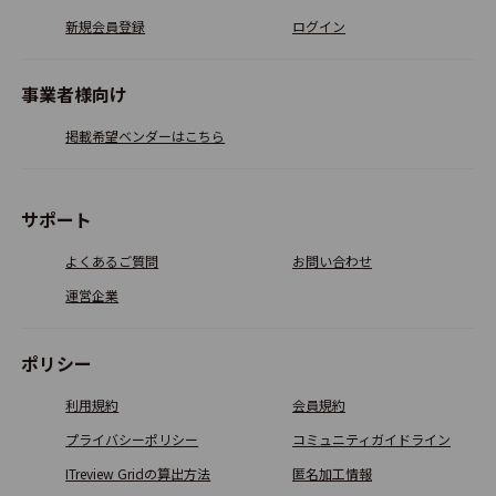
新規会員登録
ログイン
LogBoard
事業者様向け
0.0
0
掲載希望ベンダーはこちら
PlatinumSchool
サポート
0.0
0
よくあるご質問
お問い合わせ
運営企業
TechnoSMS
ポリシー
0.0
0
利用規約
会員規約
プライバシーポリシー
コミュニティガイドライン
ピピッとメール
ITreview Gridの算出方法
匿名加工情報