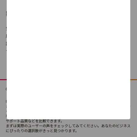
製品比較とは
AttendanceBook
気になる製品を選んで、自分だけの比較表が作成できます。満足
0.0
0
度だけでなく機能の有無や、使いやすさ・サポート品質に対する
評判、価格の違いなどを横並びでの比較が可能です。どの製品・
サービスが最適か、検討にご利用ください。
マイクラス
0.0
0
GMOレンシュ
0.0
0
ITreviewは、法人向けSaaS・テクノロジーサービス・ハードウェアなどさま
ざまなIT製品・SaaSの比較検討ができる国内最大級のレビュープラットフォ
ームです。
導入経験者によるリアルな評価や口コミを通じて、製品の機能や使い勝手、
サポート品質などを比較できます。
Sgrum
まずは実際のユーザーの声をチェックしてみてください。あなたのビジネス
にぴったりの選択肢がきっと見つかります。
0.0
0