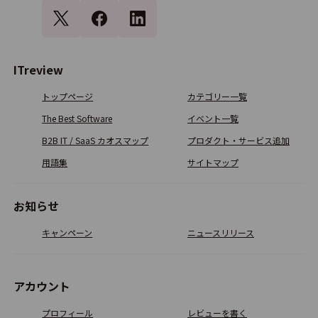
0.0
0
Pico-UTM 100 S
ITreview
0.0
0
トップページ
カテゴリー一覧
The Best Software
イベント一覧
SecureSoft Sniper IPS
B2B IT / SaaS カオスマップ
プロダクト・サービス追加
用語集
サイトマップ
0.0
0
お知らせ
Untangle
キャンペーン
ニュースリリース
0.0
0
アカウント
MSS for UTM
プロフィール
レビューを書く