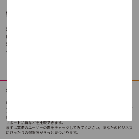
4.5
2
製品比較とは
Eye“247” Safety Zone USAV
気になる製品を選んで、自分だけの比較表が作成できます。満足
0.0
0
度だけでなく機能の有無や、使いやすさ・サポート品質に対する
評判、価格の違いなどを横並びでの比較が可能です。どの製品・
サービスが最適か、検討にご利用ください。
クラウド型UTM
0.0
0
CyberGate-CloudUTM
ITreviewは、法人向けSaaS・テクノロジーサービス・ハードウェアなどさま
0.0
0
ざまなIT製品・SaaSの比較検討ができる国内最大級のレビュープラットフォ
ームです。
導入経験者によるリアルな評価や口コミを通じて、製品の機能や使い勝手、
サポート品質などを比較できます。
まずは実際のユーザーの声をチェックしてみてください。あなたのビジネス
Vectra AI プラットフォーム
にぴったりの選択肢がきっと見つかります。