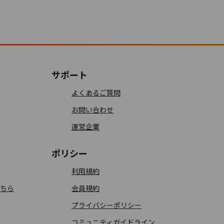
3.8
80
4.5
1
サポート
よくあるご質問
お問い合わせ
4.0
1
運営企業
ポリシー
利用規約
3.0
1
ちら
会員規約
プライバシーポリシー
コミュニティガイドライン