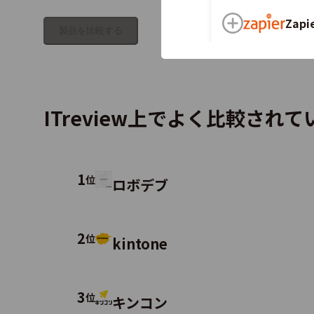
Zapi
製品を比較する
ActR
ITreview上でよく比較され
Clar
1
位
ロボデブ
2
位
kintone
Yoo
3
位
キンコン