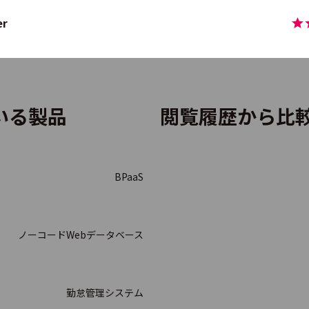
er
ecipe
ている製品
閲覧履歴から比
is Connect
BPaaS
ノーコードWebデータベース
m
勤怠管理システム