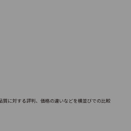
4.1
8
4.3
2
4.3
66
品質に対する評判、価格の違いなどを横並びでの比較
4.0
9