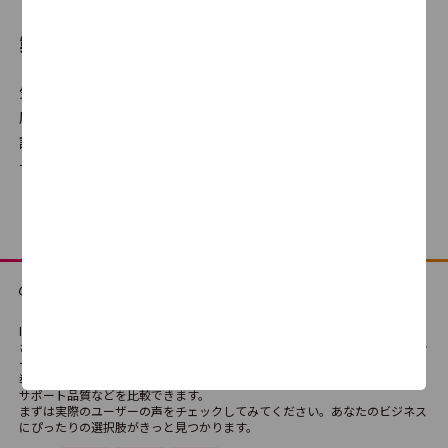
2.7
3
製品比較とは
気になる製品を選んで、自分だけの比較表が作成できます。満足
Sophos Email
度だけでなく機能の有無や、使いやすさ・サポート品質に対する
3.9
2
評判、価格の違いなどを横並びでの比較が可能です。どの製品・
サービスが最適か、検討にご利用ください。
FireEye EX
3.0
2
ITreviewは、法人向けSaaS・テクノロジーサービス・ハードウェアなどさま
Trend Micro Email Security
ざまなIT製品・SaaSの比較検討ができる国内最大級のレビュープラットフォ
ームです。
4.5
1
導入経験者によるリアルな評価や口コミを通じて、製品の機能や使い勝手、
サポート品質などを比較できます。
まずは実際のユーザーの声をチェックしてみてください。あなたのビジネス
にぴったりの選択肢がきっと見つかります。