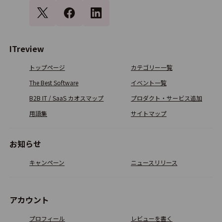
Acronis Cyber Protect Cloud
4.0
20
ITreview
SPAMSNIPER
トップページ
カテゴリー一覧
4.0
1
The Best Software
イベント一覧
B2B IT / SaaS カオスマップ
プロダクト・サービス追加
MAILGATES Σ
用語集
サイトマップ
3.5
1
お知らせ
キャンペーン
ニュースリリース
Retarus
3.5
1
アカウント
プロフィール
レビューを書く