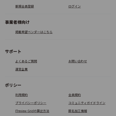
Trend Micro Cloud App Securi
ty
新規会員登録
ログイン
3.0
1
事業者様向け
掲載希望ベンダーはこちら
Mail Defender
3.0
1
サポート
よくあるご質問
お問い合わせ
Dmarclytics
運営企業
0.0
0
ポリシー
CYBERMAIL Σ ST
利用規約
会員規約
0.0
0
プライバシーポリシー
コミュニティガイドライン
ITreview Gridの算出方法
匿名加工情報