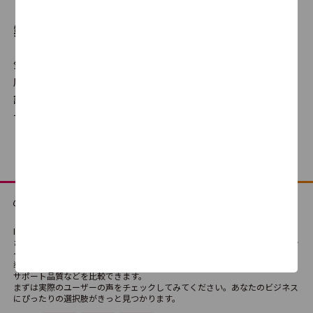
製品比較とは
AirLake
気になる製品を選んで、自分だけの比較表が作成できます。満足
0.0
0
度だけでなく機能の有無や、使いやすさ・サポート品質に対する
評判、価格の違いなどを横並びでの比較が可能です。どの製品・
サービスが最適か、検討にご利用ください。
Metaps Analytics
4.5
1
ITreviewは、法人向けSaaS・テクノロジーサービス・ハードウェアなどさま
ざまなIT製品・SaaSの比較検討ができる国内最大級のレビュープラットフォ
ームです。
導入経験者によるリアルな評価や口コミを通じて、製品の機能や使い勝手、
サポート品質などを比較できます。
まずは実際のユーザーの声をチェックしてみてください。あなたのビジネス
にぴったりの選択肢がきっと見つかります。