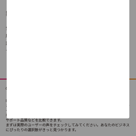
0.0
0
製品比較とは
気になる製品を選んで、自分だけの比較表が作成できます。満足
度だけでなく機能の有無や、使いやすさ・サポート品質に対する
評判、価格の違いなどを横並びでの比較が可能です。どの製品・
サービスが最適か、検討にご利用ください。
ITreviewは、法人向けSaaS・テクノロジーサービス・ハードウェアなどさま
ざまなIT製品・SaaSの比較検討ができる国内最大級のレビュープラットフォ
ームです。
導入経験者によるリアルな評価や口コミを通じて、製品の機能や使い勝手、
サポート品質などを比較できます。
まずは実際のユーザーの声をチェックしてみてください。あなたのビジネス
にぴったりの選択肢がきっと見つかります。