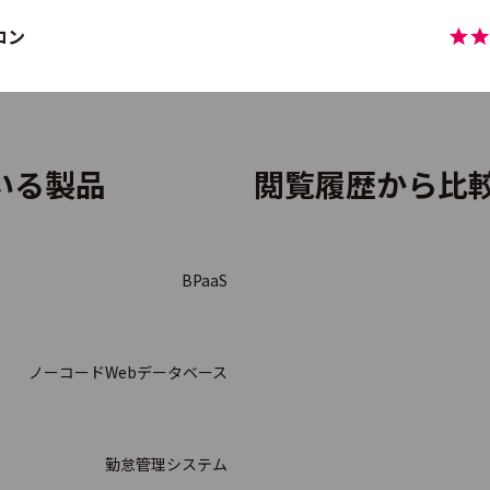
コン
ーフォワード クラウド勤怠Plus
ている製品
閲覧履歴から比
ブカン勤怠管理
BPaaS
ノーコードWebデータベース
ee人事労務
勤怠管理システム