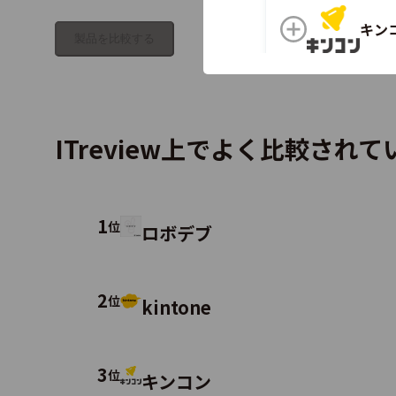
キン
製品を比較する
マネ
ITreview上でよく比較され
ジョ
1
位
ロボデブ
2
位
kintone
fre
3
位
キンコン