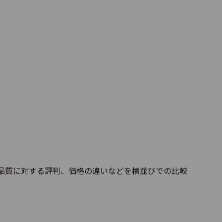
3.9
147
4.3
126
3.8
119
品質に対する評判、価格の違いなどを横並びでの比較
3.4
109