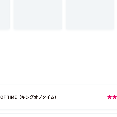
SaaS
セキュアチェック
カテゴリー
から探す
製品
こちらの製品も合わせて比較できます。
G OF TIME（キングオブタイム）