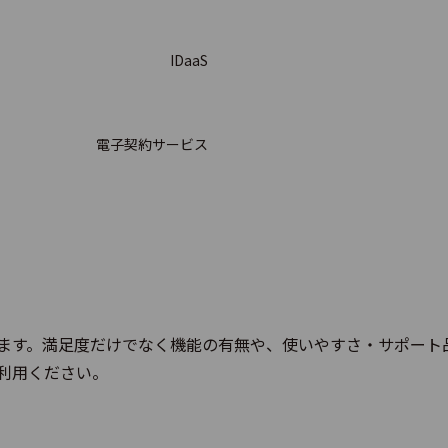
HI
IDaaS
タイミライ(旧バイバイ タイムカード)
電子契約サービス
Spirit
ます。満足度だけでなく機能の有無や、使いやすさ・サポート
ジャー勤怠
利用ください。