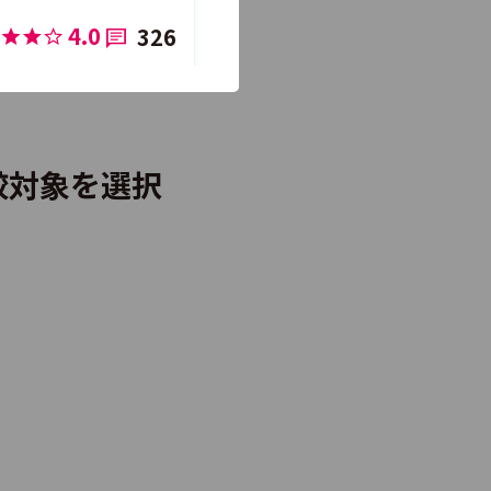
4.0
326
3.9
277
較対象を選択
3.7
237
4.0
291