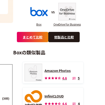
VS
Box
OneDrive for Business
まとめて比較
他製品と比較
Boxの類似製品
Amazon Photos
5
4.6
InfiniCLOUD
(305)
4
4.6