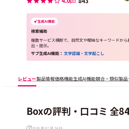
4.0
843
生成AI機能
検索補助
複数サービス横断で、自然文や曖昧なキーワードから最
出・提示。
サブ生成AI機能：
文字認識・文字起こし
レビュー
製品情報
価格
機能
生成AI機能
競合・類似製品
Boxの評判・口コミ 全8
2026 年 07 月 24 日