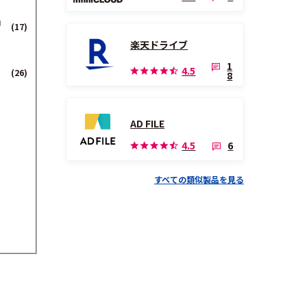
ョ
(17)
楽天ドライブ
1
4.5
(26)
8
AD FILE
6
4.5
すべての類似製品を見る