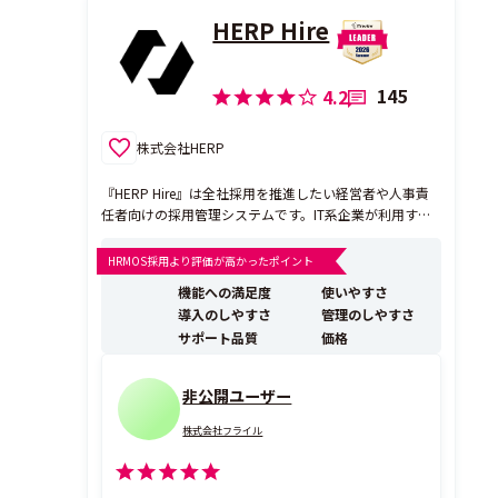
HERP Hire
145
4.2
株式会社HERP
『HERP Hire』は全社採用を推進したい経営者や人事責
任者向けの採用管理システムです。IT系企業が利用する
約30の求人媒体からの応募情報の自動取り込み、Slack
やChatworkとの連携による現場メンバーへのスピーデ
HRMOS採用より評価が高かったポイント
ィーな情報共有により、現場メンバーが積極的に採用に
機能への満足度
使いやすさ
参画できる状態の実現をサポートします。 ...
導入のしやすさ
管理のしやすさ
サポート品質
価格
非公開ユーザー
株式会社フライル