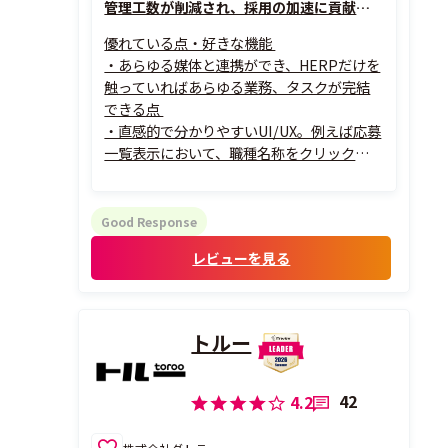
管理工数が削減され、採用の加速に貢献してくれています
優れている点・好きな機能
・あらゆる媒体と連携ができ、HERPだけを
触っていればあらゆる業務、タスクが完結
できる点
・直感的で分かりやすいUI/UX。例えば応募
一覧表示において、職種名称をクリックする
と自動で絞り込まれる点
・応募者メール、エージェントメールのタ
ブが分かれている、プライベートタブがあ
Good Response
る、と痒いところに手が届くような仕様、
レビューを見る
設計となっている点
トルー
42
4.2