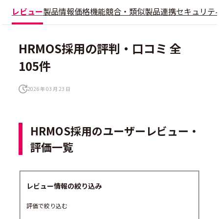
レビュー
製品情報
価格
機能
競合・類似製品
連携
セキュリテ
HRMOS採用の評判・口コミ 全
105件
2026 年 03 月 23 日
HRMOS採用のユーザーレビュー・
評価一覧
レビュー情報の絞り込み
評価で絞り込む