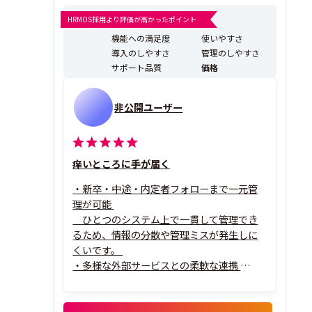
（エージェント）、イベントなど、全ての応募経路から
のデータを一元管理し、直感的なユーザーインターフェ
HRMOS採用より評価が高かったポイント
ースにより、応募者への連絡や状況の分析、さらに応募
機能への満足度
使いやすさ
者への効果的な動機形成を図ることが可能です。採用を
導入のしやすさ
管理のしやすさ
成功に導...
サポート品質
価格
非公開ユーザー
痒いところに手が届く
・新卒・中途・内定者フォローまで一元管
理が可能
ひとつのシステム上で一貫して管理でき
るため、情報の分散や管理ミスが発生しに
くいです。
・多様な外部サービスとの柔軟な連携
新卒・中途領域の外部サービスとスムー
ズに連携でき、業務効率化につながっていま
す。