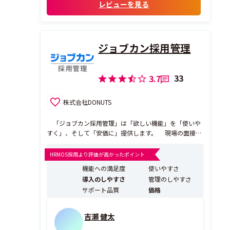
レビューを見る
・自社の採用フローに応じた柔軟なカスタ
マイズ
選考フローの作成・変更がしやすく、状
況に合わせてすぐに対応できるため、スピ
ジョブカン採用管理
ード感...
33
3.7
株式会社DONUTS
「ジョブカン採用管理」は「欲しい機能」を「使いや
すく」、そして「安価に」提供します。 現場の面接官
が見ても、人事担当者が見ても、役員や責任者が見て
も、分かりやすく使いやすい機能を提供し、定型的な採
HRMOS採用より評価が高かったポイント
用業務を効率化することで、本来の目的である「良い人
機能への満足度
使いやすさ
材を採用する」ための時間を作ります。 運用に必要なコ
導入のしやすさ
管理のしやすさ
ストは最...
サポート品質
価格
吉瀬 健太