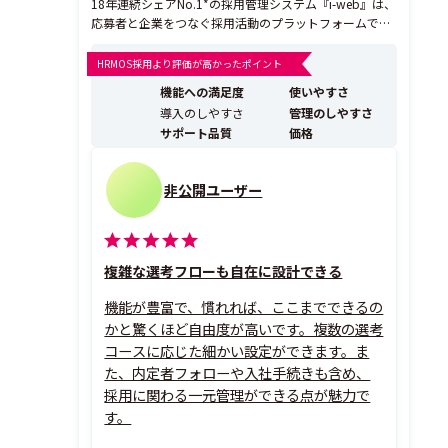
18年連続シェアNo.1*の採用管理システム『i-web』は、
応募者と企業をつなぐ採用活動のプラットフォームで
す。 業務効率化と採用改善を両立する機能群で、i-web
ひとつで採用が完結します。 i-webは、新卒採用・キャ
HRMOS採用より評価が高かったポイント
リア採用に必要な機能がすべて揃っているから、データ
機能への満足度
使いやすさ
を精緻に管理し、選考手続きや運用業...
導入のしやすさ
管理のしやすさ
サポート品質
価格
非公開ユーザー
複雑な選考フローも自在に設計できる
機能が豊富で、慣れれば、ここまでできるの
かと驚くほど自由度が高いです。複数の選考
コースに応じた細かい設定ができます。ま
た、内定者フォローや入社手続きも含め、
採用に関わる一元管理ができる点が魅力で
す。