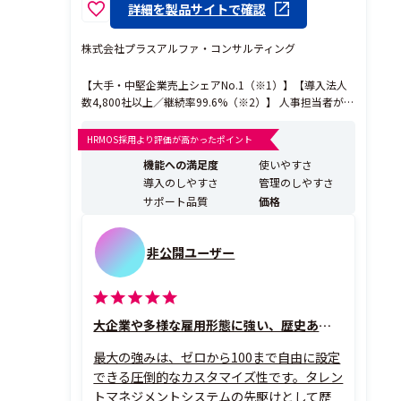
詳細を製品サイトで確認
株式会社プラスアルファ・コンサルティング
【大手・中堅企業売上シェアNo.1（※1）】【導入法人
数4,800社以上／継続率99.6%（※2）】 人事担当者が必
要な機能を兼ね備えた、オールインワン型のタレントマ
ネジメントシステムです。 あらゆる人材データを一元
HRMOS採用より評価が高かったポイント
化・分析し、勘や経験に頼らない「科学的人事」と、幅
機能への満足度
使いやすさ
広い領域の「人事DX」を両立します。 ...
導入のしやすさ
管理のしやすさ
サポート品質
価格
非公開ユーザー
大企業や多様な雇用形態に強い、歴史ある高機能タレマネ
最大の強みは、ゼロから100まで自由に設定
できる圧倒的なカスタマイズ性です。タレン
トマネジメントシステムの先駆けとして歴