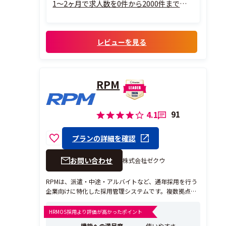
1～2ヶ月で求人数を0件から2000件まで増
やし、応募数も導入前から約2倍の応募数に
増やすことができました。
在宅勤務のスタッフも複数名在籍していま
レビューを見る
すが、求人管理ページも複雑な仕組みがな
く誰でも使いやすいページな...
RPM
91
4.1
プランの詳細を確認
お問い合わせ
株式会社ゼクウ
RPMは、派遣・中途・アルバイトなど、通年採用を行う
企業向けに特化した採用管理システムです。複数拠点の
採用にも対応し、導入実績500社以上、サービス継続率9
5.5％と多くの企業に長くご利用いただいております。
HRMOS採用より評価が高かったポイント
■こんなお困りごとはありませんか？ 「応募が多くて確
機能への満足度
使いやすさ