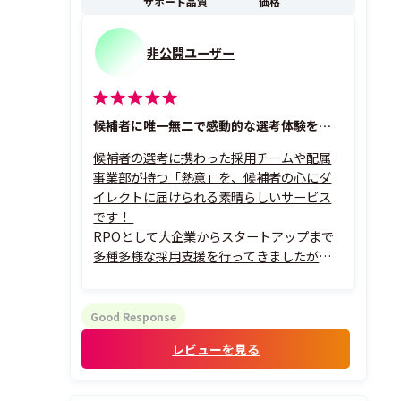
サポート品質
価格
非公開ユーザー
候補者に唯一無二で感動的な選考体験を届けられる
候補者の選考に携わった採用チームや配属
事業部が持つ「熱意」を、候補者の心にダ
イレクトに届けられる素晴らしいサービス
です！
RPOとして大企業からスタートアップまで
多種多様な採用支援を行ってきましたが、
これほどまでに企業の想いが伝わるオファ
ー体験は他に類を見ません。単なる事務的
な条件提示とは異なり、候補者の経歴やビジ
Good Response
ョンを深く理解したパーソナライズされた
レビューを見る
熱いメッセージを複数人から届けることが...