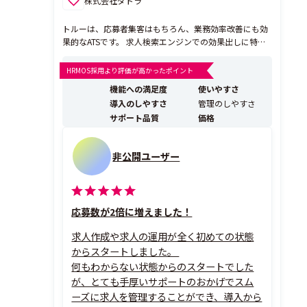
株式会社ダトラ
トルーは、応募者集客はもちろん、業務効率改善にも効
果的なATSです。 求人検索エンジンでの効果出しに特化
した機能や、さらに応募数を増やしたい場合にはGoogle
やSNSなどWEB広告での応募者獲得も可能。 採用管理面
HRMOS採用より評価が高かったポイント
では、他の求人媒体の応募者データを自動連携する機能
機能への満足度
使いやすさ
や、すでにお使いの顧客管理システムと...
導入のしやすさ
管理のしやすさ
サポート品質
価格
非公開ユーザー
応募数が2倍に増えました！
求人作成や求人の運用が全く初めての状態
からスタートしました。
何もわからない状態からのスタートでした
が、とても手厚いサポートのおかげでスム
ーズに求人を管理することができ、導入から