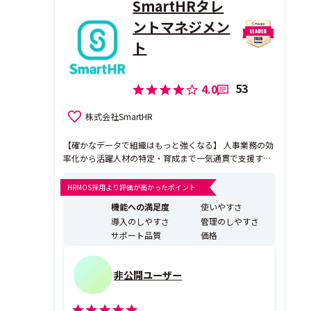
SmartHRタレ
ントマネジメン
ト
53
4.0
株式会社SmartHR
【確かなデータで組織はもっと強くなる】 人事業務の効
率化から活躍人材の特定・育成まで一気通貫で支援する
タレントマネジメントシステムです。従業員にも負担が
なく、心地よく使える設計で、意思決定に必要となる最
HRMOS採用より評価が高かったポイント
新で正確な従業員データを手間なく収集。成果を実感で
機能への満足度
使いやすさ
きるタレントマネジメントを実現します。
導入のしやすさ
管理のしやすさ
サポート品質
価格
非公開ユーザー