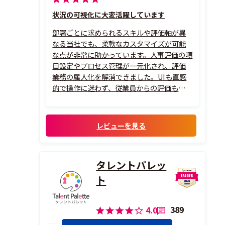
状況の可視化に大変活躍しています
部署ごとに求められるスキルや評価軸が異
なる当社でも、柔軟なカスタマイズが可能
な点が非常に助かっています。人事評価の項
目設定やプロセス管理が一元化され、評価
業務の属人化を解消できました。UIも直感
的で操作に迷わず、従業員からの評価も高い
です。タレントマップ機能を使えば、配置や
異動のシミュレーションが可視化されるた
め、戦略的な人材配置がしやすくなりまし
レビューを見る
た。マネージャー層も自部署の人材状況を
把握し...
タレントパレッ
ト
389
4.0