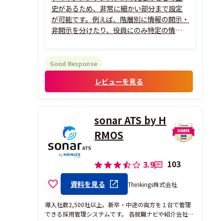
史があるため、非常に細かい部分まで設定
が可能です。例えば、階層別に情報の開示・
非開示を分けたり、役員にのみ特定の情報を
公開するといった権限制御が柔軟に行えま
す。また、承認フローの構築においても、
「本人入力→上長承認→再度本人へ戻す」
Good Response
といった複雑な経路をシステム上で再現で
レビューを見る
きる...
sonar ATS by H
RMOS
103
3.9
資料を見る
Thinkings株式会社
導入社数2,500社以上。新卒・中途の両方を１台で管理
できる採用管理システムです。 各就職ナビや紹介会社