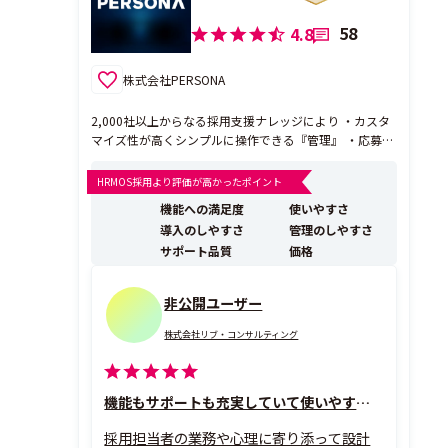
58
4.8
株式会社PERSONA
2,000社以上からなる採用支援ナレッジにより ・カスタ
マイズ性が高くシンプルに操作できる『管理』 ・応募書
類からアセスメントを行う独自AIモデルによる『提案』
によって『効率化』と『採用品質向上』を実現する次世
HRMOS採用より評価が高かったポイント
代型採用管理システム ※現在TVCM放映キャンペーン実
機能への満足度
使いやすさ
施中です。 -----------...
導入のしやすさ
管理のしやすさ
サポート品質
価格
非公開ユーザー
株式会社リブ・コンサルティング
機能もサポートも充実していて使いやすいです！
採用担当者の業務や心理に寄り添って設計