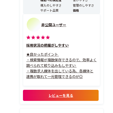
認や情報集約だけで一日が終わってしまう」...
導入のしやすさ
管理のしやすさ
サポート品質
価格
非公開ユーザー
採用状況の把握がしやすい
★良かったポイント
・検索情報が複数保存できるので、効率よく
調べられて絞り込みもしやすい
・複数求人媒体を出している為、各媒体と
連携が取れて一元管理できるのが◎
レビューを見る