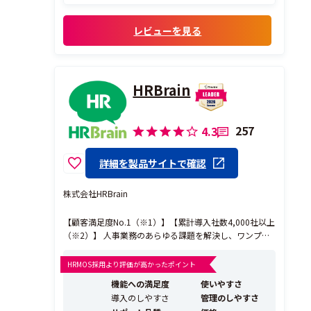
レビューを見る
HRBrain
257
4.3
詳細を製品サイトで確認
株式会社HRBrain
【顧客満足度No.1（※1）】【累計導入社数4,000社以上
（※2）】 人事業務のあらゆる課題を解決し、ワンプラ
ットフォームで人事業務のDXを実現するタレントマネジ
メントシステムです。 《HRBrainが選ばれる理由》 ◎20
HRMOS採用より評価が高かったポイント
19年グッドデザイン賞受賞！ 人事・現場が使いやすい
機能への満足度
使いやすさ
シンプルで洗練されたU...
導入のしやすさ
管理のしやすさ