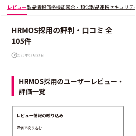
レビュー
製品情報
価格
機能
競合・類似製品
連携
セキュリテ
HRMOS採用の評判・口コミ 全
105件
2026 年 03 月 23 日
HRMOS採用のユーザーレビュー・
評価一覧
レビュー情報の絞り込み
評価で絞り込む