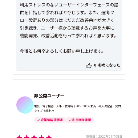
利用ストレスのないユーザーインターフェースの提
供を目指して参れればと存じます。また、選考フ
ロー設定ありの部分はまだまだ改善余地が大きく
引き続き、ユーザー様から頂戴するお声を大事に
機能開発、改善活動を行って参れればと思います。
今後とも何卒よろしくお願い申し上げます。
0
参考になった
非公開ユーザー
電気・電子機器｜人事・教育職｜300-1000人未満｜導入決定者｜契約
タイプ 有償利用
企業所属 確認済
利用画像確認
投稿日：
2022年07月08日