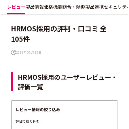
レビュー
製品情報
価格
機能
競合・類似製品
連携
セキュリテ
HRMOS採用の評判・口コミ 全
105件
2026 年 03 月 23 日
HRMOS採用のユーザーレビュー・
評価一覧
レビュー情報の絞り込み
評価で絞り込む