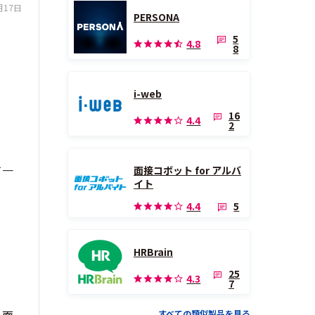
月17日
PERSONA
5
4.8
8
i-web
16
4.4
2
て一
面接コボット for アルバ
イト
5
4.4
HRBrain
25
4.3
7
すべての類似製品を見る