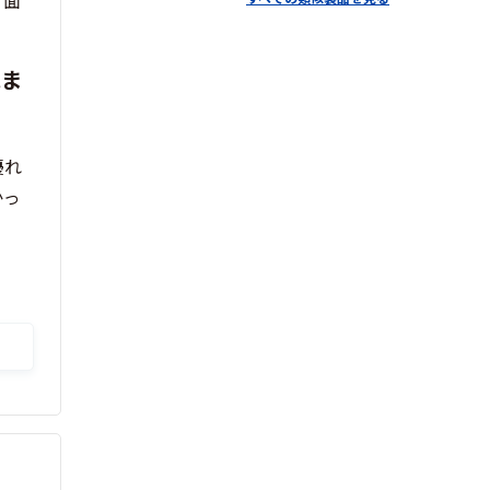
、面
れま
優れ
かっ