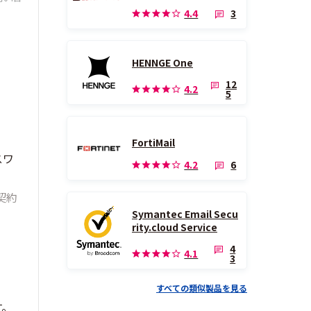
3
4.4
HENNGE One
12
4.2
5
FortiMail
スワ
6
4.2
契約
Symantec Email Secu
rity.cloud Service
4
4.1
3
すべての類似製品を見る
す。