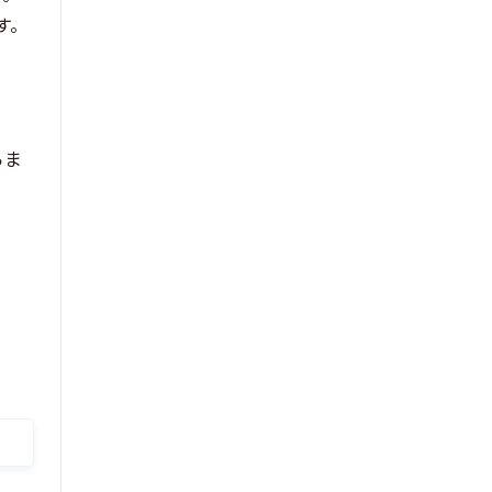
す。
らま