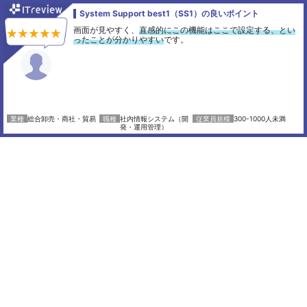
System Support best1（SS1）の良いポイント
画面が見やすく、
直感的にこの機能はここで設定する、とい
ったことが分かりやすい
です。
総合卸売・商社・貿易
社内情報システム（開
300-1000人未満
発・運用管理）