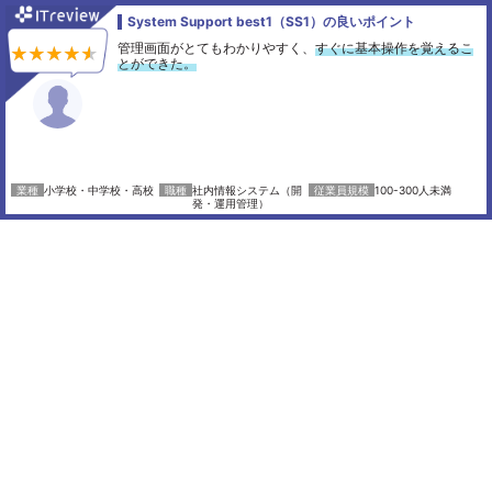
System Support best1（SS1）の良いポイント
管理画面がとてもわかりやすく、
すぐに基本操作を覚えるこ
とができた。
小学校・中学校・高校
社内情報システム（開
100-300人未満
発・運用管理）