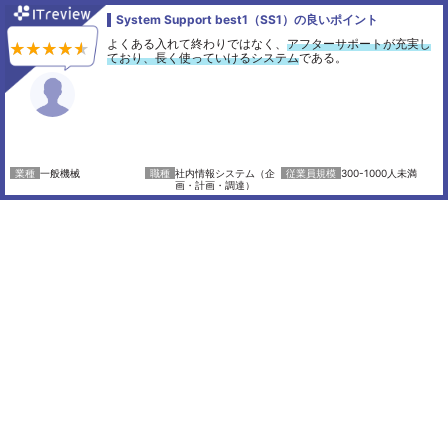
System Support best1（SS1）の良いポイント
よくある入れて終わりではなく、
アフターサポートが充実し
ており、長く使っていけるシステム
である。
一般機械
社内情報システム（企
300-1000人未満
画・計画・調達）