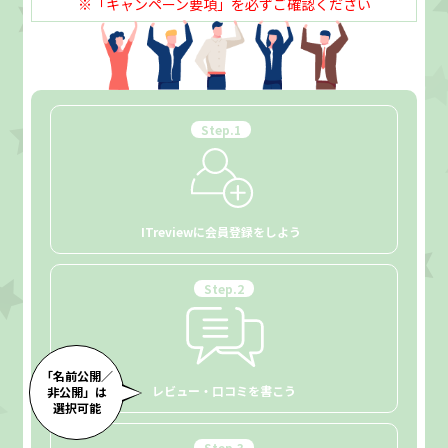
※「キャンペーン要項」を必ずご確認ください
Step.
1
ITreviewに
会員登録をしよう
Step.
2
「名前公開／
レビュー・口コミ
を書こう
非公開」は
選択可能
Step.
3