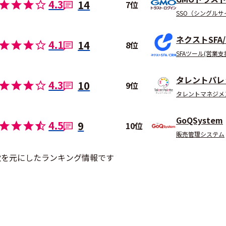
4.3
14
7位
SSO（シングル
ネクストSFA/
4.1
14
8位
SFAツール(営業
タレントパレ
4.3
10
9位
タレントマネジメ
GoQSystem
4.5
9
10位
販売管理システム
ュー数を元にしたランキング情報です