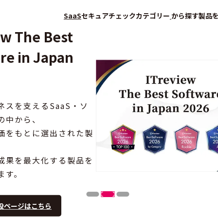
SaaS
セキュアチェック
カテゴリー
から探す
製品
ew The Best
re in Japan
ネスを支えるSaaS・ソ
の中から、
価をもとに選出された製
成果を最大化する製品を
ます。
設ページはこちら