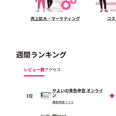
売上拡大・マーケティング
コス
週間ランキング
レビュー数
アクセス
やよいの青色申告 オンライ
ン
1位
青色申告ソフト
Misoca