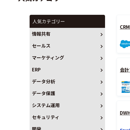
人気カテゴリー
CR
情報共有
セールス
マーケティング
ERP
会計
データ分析
データ保護
システム運用
DW
セキュリティ
開発