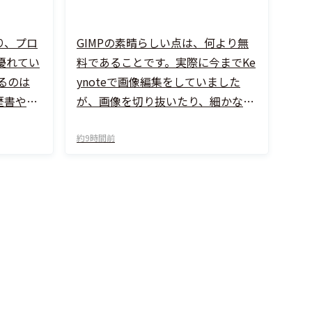
り、プロ
GIMPの素晴らしい点は、何より無
優れてい
料であることです。実際に今までKe
るのは
ynoteで画像編集をしていました
歴書や職
が、画像を切り抜いたり、細かな編
ップする
集やグラデーションをかけるとき
データ
は、どうしてもGIMPでないとレイ
約9時間前
 求人や
ヤーをうまく切り分けて編集できま
軽に行え
せん。Keynoteでは難しい部分で
る心理的
す。 Photoshop級の編集機能があ
ました。
るので、自分で画像を細かい部分ま
「痒いと
で詰めていく際に非常に有効です。
のシステ