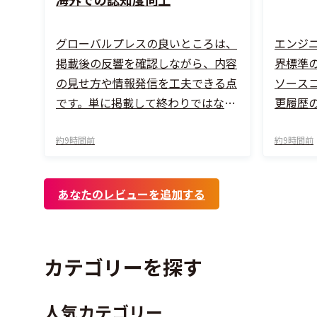
グローバルプレスの良いところは、
エンジ
掲載後の反響を確認しながら、内容
界標準
の見せ方や情報発信を工夫できる点
ソース
です。単に掲載して終わりではな
更履歴
く、事業者の魅力を分かりやすく伝
在です。特
えるきっかけになり、新しいお客様
約9時間前
クエス
約9時間前
との接点づくりにもつながっていま
の仕組
す。担当者の対応も丁寧で、こちら
どの行
あなたのレビューを追加する
の意図を汲み取りながら進めてくれ
が出さ
るため、安心感があります。地域や
かるた
業界の魅力を発信したい事業者にと
ウの共
カテゴリーを探す
って、心強いサービスだと感じてい
ます。
人気カテゴリー