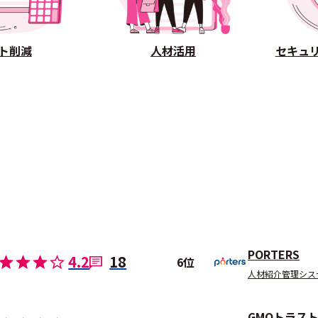
ト削減
人材活用
セキュ
PORTERS
4.2
18
6位
人材紹介管理シス
GMOトラス