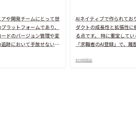
ニアや開発チームにとって世
AIネイティブで作られてお
のプラットフォームであり、
ダクトの成長性と拡張性に
コードのバージョン管理や変
る点です。 特に重宝してい
の追跡において手放せない存
「求職者のAI登録」で、履
にPull Request（プルリ
務経歴書をドラッグ＆ドロ
ト）を用いたコードレビュー
だけで、わずか10秒ほどで
約9時間前
みが非常に秀逸で、コードの
化・登録が完了する点です。
に対して修正提案やコメント
企業の登録も同様にAIで手
れたかが視覚的・直感的に分
るため、データ入力に対す
め、開発の品質向上とノウハ
ハードルが完全になくなり
有が自然と進みます。
業界の課題をよく理解した
ころに手が届く」顧客志向
ムだと感じています。