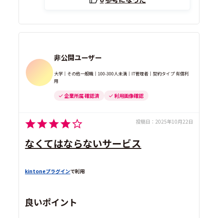
非公開ユーザー
大学｜その他一般職｜100-300人未満｜IT管理者｜契約タイプ 有償利
用
企業所属 確認済
利用画像確認
投稿日：
2025年10月22日
なくてはならないサービス
kintoneプラグイン
で利用
良いポイント