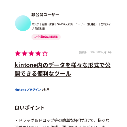
非公開ユーザー
官公庁｜総務・庶務｜50-100人未満｜ユーザー（利用者）｜契約タイ
プ 有償利用
企業所属 確認済
投稿日：
2026年02月16日
kintone内のデータを様々な形式で公
開できる便利なツール
kintoneプラグイン
で利用
良いポイント
・ドラッグ＆ドロップ等の簡単な操作だけで、様々な