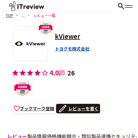
TOP
...
レビュー一覧
kViewer
トヨクモ株式会社
4.0
26
ブックマーク登録
レビューを書く
レビュー
製品情報
価格
機能
競合・類似製品
連携
セキュリテ