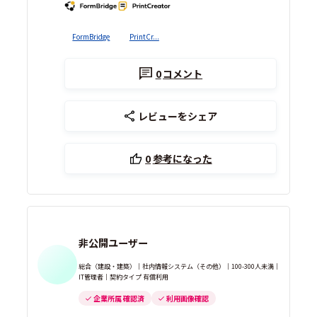
FormBridge
PrintCr...
0
コメント
レビューをシェア
0
参考になった
非公開ユーザー
総合（建設・建築）｜社内情報システム（その他）｜100-300人未満｜
IT管理者｜契約タイプ 有償利用
企業所属 確認済
利用画像確認