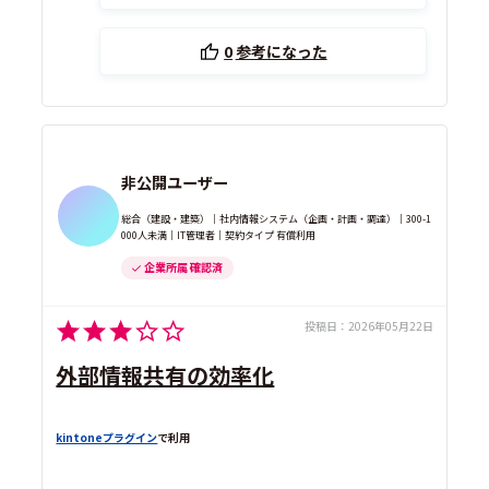
0
参考になった
非公開ユーザー
総合（建設・建築）｜社内情報システム（企画・計画・調達）｜300-1
000人未満｜IT管理者｜契約タイプ 有償利用
企業所属 確認済
投稿日：
2026年05月22日
外部情報共有の効率化
kintoneプラグイン
で利用