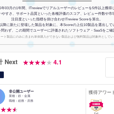
026年03月の1年間、ITreviewでリアルユーザーのレビューを5件以上
いやすさ、サポート品質といった各種評価のスコア、レビュー件数や市
注目度といった指標を掛け合わせITreview Scoreを算出。
4年以降に新たに登場した製品を対象に、本Scoreの上位10製品を選出して
を問わず、この期間でユーザーに評価されたソフトウェア・SaaSをご確
イート製品にのみに含まれ単体購入ができない製品および無料製品は対象外としてい
 Next
4.1
非公開ユーザー
獲得アワー
業種：鉄・金属
職種：総務・庶務
Fall