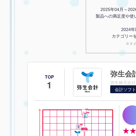
2025年04月～2
製品への満足度や使
202
カテゴリー
※ス
弥生会計
TOP
1
弥生株式会社
会計ソフト