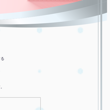
する
す。