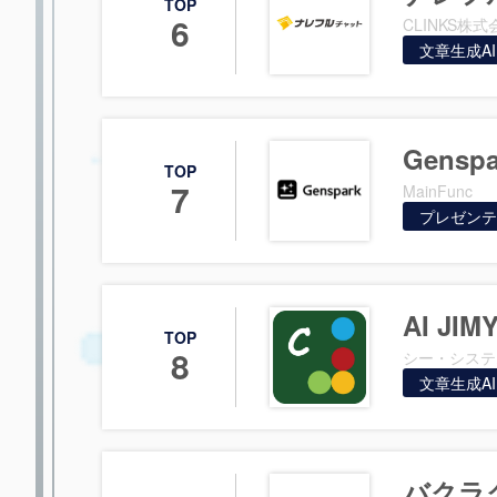
TOP
6
CLINKS株式
文章生成AI
Genspa
TOP
7
MainFunc
プレゼンテ
AI JIMY
TOP
8
シー・システ
文章生成AI
バクラ