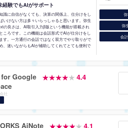
未経験でもAIがサポート
知識に自信がなくても、決算の関係上、仕分けをし
弥
ばいけない方は多々いらっしゃると思います。弥生
弥
extの良さは、AI取引入力β版という機能が搭載され
ところです。この機能は会話形式でAIが仕分けをし
会
ます。一方通行の会話ではなく双方でやり取りがで
め、迷いながらもAIが補助してくれてとても便利で
 for Google
4.4
ace
会社
ORKS AiNote
4.1