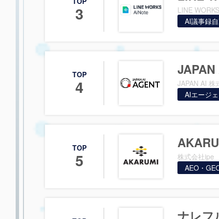
TOP
3
LINE WOR
AI議事録
JAPAN 
TOP
4
JAPAN AI 
AIエージ
AKAR
TOP
5
株式会社ipe
AEO・GE
ナレフ