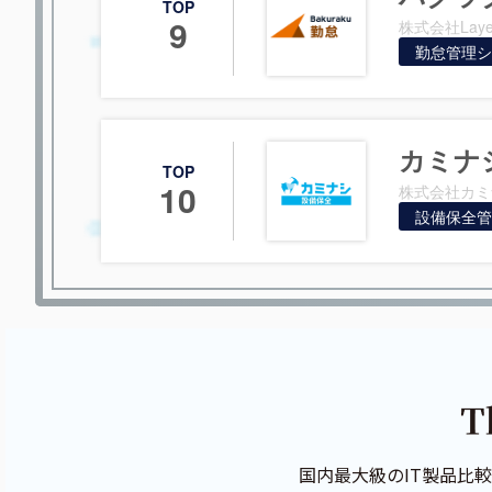
TOP
9
株式会社Laye
勤怠管理シ
カミナ
TOP
10
株式会社カミ
設備保全管
国内最大級のIT製品比較