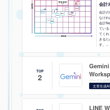
会計
会計の
なけれ
会計N
ている
てくれ
きるた
す。...
Gemini
TOP
Worksp
2
グーグル合同
文章生成AI
LINE W