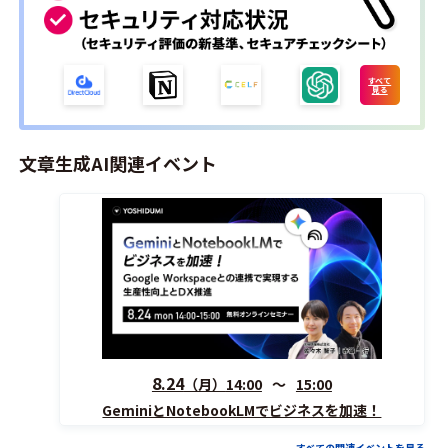
すべて
見る
文章生成AI関連イベント
8.24
（月）
14:00
15:00
GeminiとNotebookLMでビジネスを加速！
すべての関連イベントを見る