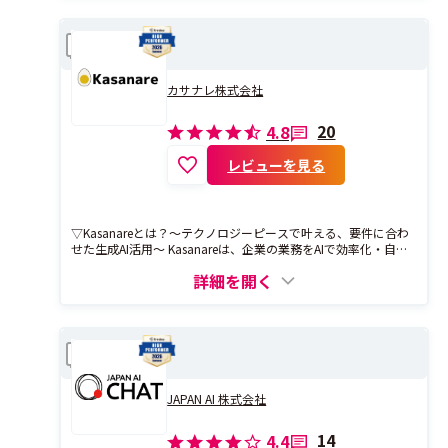
Kasanare
比較
カサナレ株式会社
20
4.8
レビューを見る
▽Kasanareとは？〜テクノロジーピースで叶える、要件に合わ
せた生成AI活用〜 Kasanareは、企業の業務をAIで効率化・自動
化するエンタープライズ生成AIソフトウェアです。 企業データ
詳細を開く
を学習し、「問い合わせ対応の自動化」「定型文書の作成」
「社内ナレッジの検索補助」などの反復業務を自動化。さら
に、データ修正や管理の手間を最大90%削減し、運用負担を軽
減します。 独自技術「テクノロジーピース®」により、セキュリ
JAPAN AI CHAT
ティ強化、多言語対応、データ最適化など、必要な要素を自在
比較
に組み合わせ、要件に合わせたカスタマイズが可能。RAGやAI
エージェントも標準搭載し、企業の成長を支えるAI基盤を提供
します。 --- ▽テクノロジーピースとは？ 「テクノロジーピー
JAPAN AI 株式会社
ス」は、独自開発の生成AI関連システムを細かいピースに分割
し、必要な要件に応じて柔軟に組み合わせることで、高速かつ
14
4.4
高性能な生成AIシステムをオーダーメイドで開発するためのシ