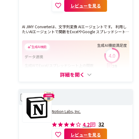
レビューを見る
AI JIMY Converterは、文字列変換 AIエージェントです。 利用し
たいAIエージェントで関数をExcelやGoogle スプレッドシート
にコピペするだけで、住所の打ち間違いを修正したり、300字程
度の文章を要約したりできます。 アプリのインストールやアカ
生成AI機能満足度
ウント登録は不要！無料でご利用いただけます。 例えば、Excel
生成AI機能
で作成された顧客リストの住所表記を統一したいなど、これま
4.0
で人の手で行ってきた作業を自動で簡単に完了させることがで
データ連携
きます。 【活用事例】 ◆住所表記の統一 顧客リストを手動で入
生成AIでExcel/スプレッドシート上の関数
29
力する際、担当者ごとに住所の表記が異なることがあります。
生成や文字変換等を自動化する無料ツール
それらを一括で統一し、誤字や表記ゆれを自動修正してデータ
詳細を開く
の整合性を保つことができます。 ◆文章内の人名抽出 契約書
などの文字列から関係者の名前だけを自動的に抽出できます。
情報の見落としを防ぎ、同時にデータ管理の効率化も実現しま
す。契約書や申込書などで利用できます。 ◆300字程度の文章
Notion
を要約 長文のレポートやメールを効率的に要約します。重要な
比較
ポイントを簡潔にまとめることができ、情報収集の時間を短縮
して意思決定のスピードを高められます。 機能は、随時追加し
ていきますので、ぜひご活用ください。
Notion Labs, Inc.
32
4.2
レビューを見る