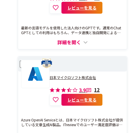
ステム群です。各ピースは、検索アルゴリズム、データ最適
化、セキュリティ強化などで構成されており、企業ごとの課題
レビューを見る
に合わせて最適に組み合わせることで、高速かつ高精度なシス
テムを提供します。「ピースを重ねて業務を革新する」それ
が、カサナレの「テクノロジーピース」です。 --- ▽例えばこん
な事例があります ・展示会参加者の目的・関心から自動でパー
最新の言語モデルを使用した法人向けのGPTです。通常のChat
ソナルRAGを生成する「パーソナル・ナビゲーション」 ・金融
GPTとしての利用はもちろん、データ連携と独自開発による高
市場取引業務における生成AIを活用した社内問い合わせ対応の
精度のRAGにより、社内データの検索や、社内データを元にし
自動化 ・自動運転EVバスを活用したモビリティ実証実験での
詳細を開く
た回答生成も可能です。多数のプロンプトテンプレートや、カ
「生成AIコンシェルジュ」 ・大学オープンキャンパスでの学校
スタマーサクセスによるサポートも用意しています。
情報案内サービス など。その他事例もHPお知らせにて公開中で
す。
Azure OpenAI Service
比較
日本マイクロソフト株式会社
12
3.9
レビューを見る
Azure OpenAI Serviceとは、日本マイクロソフト株式会社が提供
している文章生成AI製品。ITreviewでのユーザー満足度評価は3.
9となっており、レビューの投稿数は12件となっています。