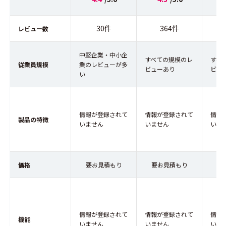
30件
364件
レビュー数
中堅企業・中小企
すべての規模のレ
すべ
従業員規模
業のレビューが多
ビューあり
ビュ
い
情報が登録されて
情報が登録されて
情報
製品の特徴
いません
いません
いま
価格
要お見積もり
要お見積もり
要
情報が登録されて
情報が登録されて
情報
機能
いません
いません
いま