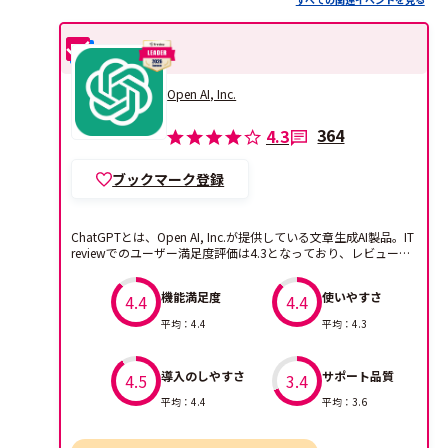
ChatGPT
比較
Open AI, Inc.
364
4.3
ブックマーク登録
ChatGPTとは、Open AI, Inc.が提供している文章生成AI製品。IT
reviewでのユーザー満足度評価は4.3となっており、レビューの
投稿数は364件となっています。
機能満足度
使いやすさ
4.4
4.4
平均：4.4
平均：4.3
導入のしやすさ
サポート品質
4.5
3.4
平均：4.4
平均：3.6