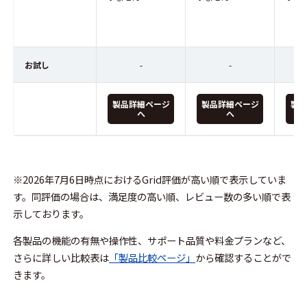
お試し
-
-
製品詳細ページ
製品詳細ページ
製品
へ
へ
※2026年7月6日時点におけるGrid評価が高い順で表示していま
す。同評価の場合は、満足度の高い順、レビュー数の多い順で表
示しております。
各製品の機能の有無や操作性、サポート品質や料金プランなど、
さらに詳しい比較表は
「製品比較ページ」
から確認することがで
きます。