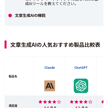
成AIツールを教えてください。
文章生成AIの機能
文章生成AIの人気おすすめ製品比較表
Ge
Claude
ChatGPT
Wo
製品名
満足度
4.4
/5.0
4.3
/5.0