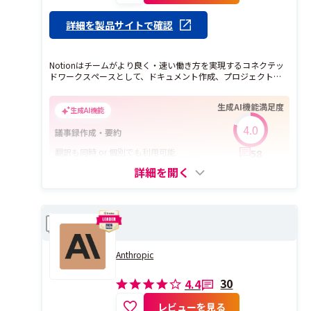
詳細を製品サイトで確認
Notionはチームがより良く・速い働き方を実現するコネクテッ
ドワークスペースとして、ドキュメント作成、プロジェクトや
タスク管理、ナレッジのハブ[Wiki]として用途毎の利用、または
一箇所にまとめる事ができます。 誰でも簡単にレゴブロックの
生成AI機能満足度
様に組み合わせて自分の業務に合ったツールを作り、アイデア
生成AI機能
を共有できますので、コミュニケーションが促進し、チーム力
4.0
がアップします。 各組織・チーム毎にカスタマイズされ分散化
議事録作成・要約
された情報、複雑なプロセスや生産性、業務効率を改善しま
翻訳も同時 or 個別でも利用可能
58
す。 さらに導入したものの定着化が進まないクラウドサービス
を統合し、コスト削減にも繋がります。 【導入先】国内大手製
サブ生成AI機能：
テキスト翻訳
/
レポート自動作成
詳細を開く
造業、インフラ、デザイン、通信、IT企業各社
Claude
比較
Anthropic
30
4.4
レビューを見る