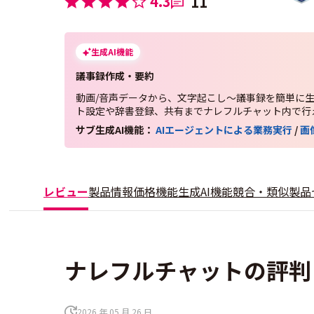
4.3
11
生成AI機能
議事録作成・要約
動画/音声データから、文字起こし～議事録を簡単に生
ト設定や辞書登録、共有までナレフルチャット内で行
サブ生成AI機能：
AIエージェントによる業務実行
/
画
レビュー
製品情報
価格
機能
生成AI機能
競合・類似製品
ナレフルチャットの評判・
2026 年 05 月 26 日