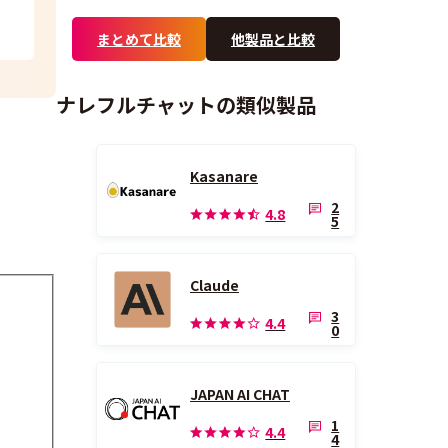
まとめて比較
他製品と比較
ナレフルチャットの類似製品
Kasanare
2
4.8
5
Claude
3
4.4
0
JAPAN AI CHAT
1
4.4
4