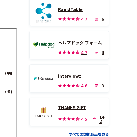
RapidTable
6
4.7
ヘルプドッグ フォーム
4
4.7
(44)
interviewz
3
4.6
(45)
THANKS GIFT
14
4.5
2
すべての類似製品を見る