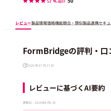
4.1
50
レビュー
製品情報
価格
機能
競合・類似製品
連携
セキュ
FormBridgeの評判・口
2026 年 07 月 27 日
レビューに基づくAI要約
更新日：2026年8 月1 日