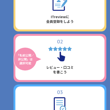
ITreviewに
会員登録をしよう
2
「名前公開／
非公開」は
選択可能
レビュー・口コミ
を書こう
3