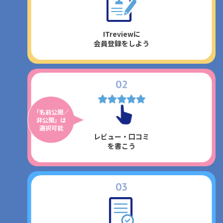
ITreviewに
会員登録をしよう
2
「名前公開／
非公開」は
選択可能
レビュー・口コミ
を書こう
3