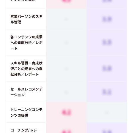
営業パーソンのスキ
-
3.9
ル管理
各コンテンツの成果
-
3.5
への貢献分析／レポ
ート
スキル習得・育成状
-
3.8
況ごとの成果への貢
献分析／レポート
セールスレコメンデ
-
3.1
ーション
トレーニングコンテ
4.2
-
ンツの提供
コーチング/トレー
4.2
3.9