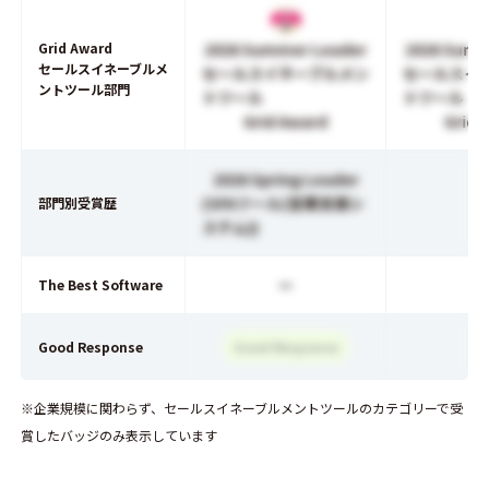
Grid Award
2026 Summer Leader
2026 Summ
セールスイネーブルメ
セールスイネーブルメン
セールスイ
ントツール部門
トツール
トツール
Grid Award
Grid 
2026 Spring Leader
(SFAツール(営業支援シ
部門別受賞歴
ステム))
ー
The Best Software
Good Response
Good Response
※企業規模に関わらず、セールスイネーブルメントツールのカテゴリーで受
賞したバッジのみ表示しています