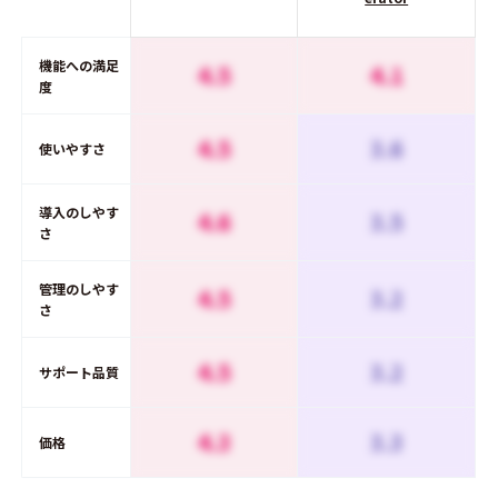
機能への満足
4.5
4.1
度
4.5
3.6
使いやすさ
導入のしやす
4.6
3.5
さ
管理のしやす
4.5
3.2
さ
4.5
3.2
サポート品質
4.3
3.3
価格