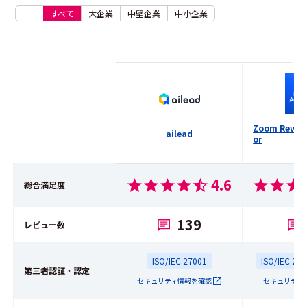
すべて
大企業
中堅企業
中小企業
Zoom Revenu
ailead
or
4.6
総合満足度
139
レビュー数
ISO/IEC 27001
ISO/IEC 27
第三者認証・認定
セキュリティ情報を確認
セキュリティ