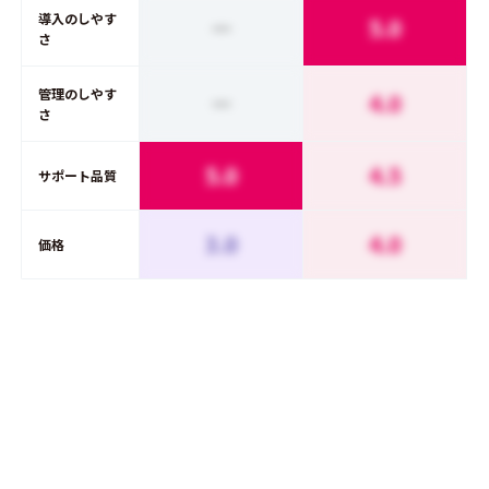
導入のしやす
ー
5.0
さ
管理のしやす
ー
4.0
さ
5.0
4.5
サポート品質
3.0
4.0
価格
Azure Data Lake
Amazon Redshift
と
のDWH(データウェアハウス)の機能で比
較する