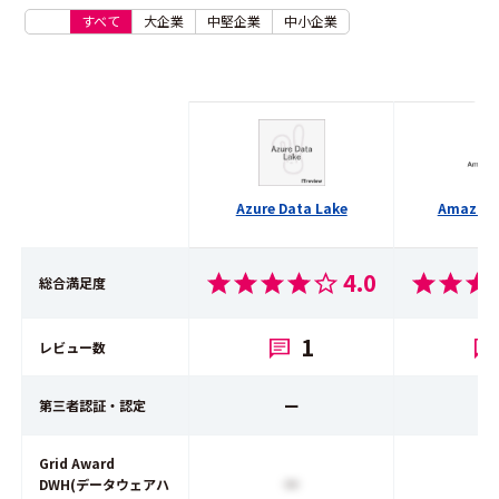
すべて
大企業
中堅企業
中小企業
Azure Data Lake
Amazon 
4.0
総合満足度
1
レビュー数
ー
第三者認証・認定
Grid Award
ー
DWH(データウェアハ