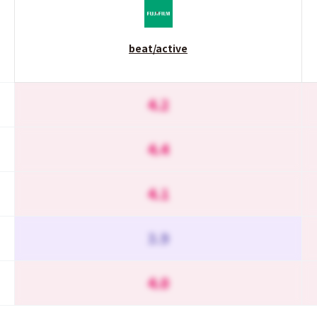
beat/active
4.2
4.4
4.1
3.9
4.0