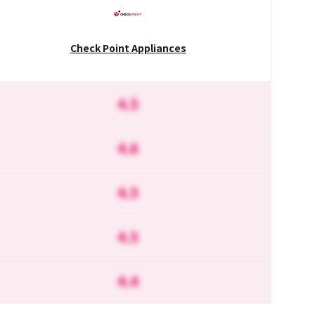
Check Point Appliances
4.5
4.6
4.5
4.5
4.4